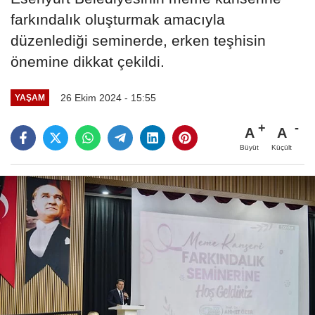
farkındalık oluşturmak amacıyla
düzenlediği seminerde, erken teşhisin
önemine dikkat çekildi.
26 Ekim 2024 - 15:55
YAŞAM
A
A
Büyüt
Küçült