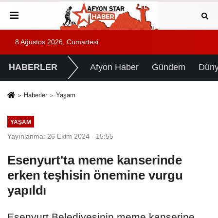
8 Ağustos 2026, Cumartesi
HABERLER
Afyon Haber
Gündem
Dün
Haberler
Yaşam
YAŞAM
Yayınlanma: 26 Ekim 2024 - 15:55
Esenyurt'ta meme kanserinde
erken teşhisin önemine vurgu
yapıldı
Esenyurt Belediyesinin meme kanserine