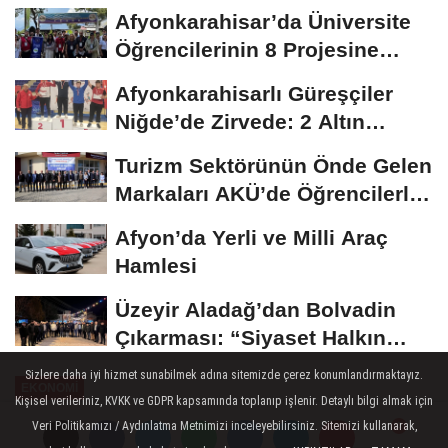
Afyonkarahisar’da Üniversite
Öğrencilerinin 8 Projesine
ÜNİDES...
Afyonkarahisarlı Güreşçiler
Niğde’de Zirvede: 2 Altın
Madalya...
Turizm Sektörünün Önde Gelen
Markaları AKÜ’de Öğrencilerle
Buluştu
Afyon’da Yerli ve Milli Araç
Hamlesi
Üzeyir Aladağ’dan Bolvadin
Çıkarması: “Siyaset Halkın
İçinde...
Sizlere daha iyi hizmet sunabilmek adına sitemizde çerez konumlandırmaktayız.
EKONOMI
Kişisel verileriniz, KVKK ve GDPR kapsamında toplanıp işlenir. Detaylı bilgi almak için
Yayınlanma: 26 Ekim 2024 - 15:50
Veri Politikamızı / Aydınlatma Metnimizi inceleyebilirsiniz. Sitemizi kullanarak,