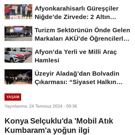
ÜNİDES...
Afyonkarahisarlı Güreşçiler
Niğde’de Zirvede: 2 Altın
Madalya...
Turizm Sektörünün Önde Gelen
Markaları AKÜ’de Öğrencilerle
Buluştu
Afyon’da Yerli ve Milli Araç
Hamlesi
Üzeyir Aladağ’dan Bolvadin
Çıkarması: “Siyaset Halkın
İçinde...
YAŞAM
Yayınlanma: 24 Temmuz 2024 - 09:36
Konya Selçuklu'da 'Mobil Atık
Kumbaram'a yoğun ilgi