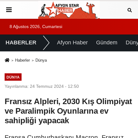
8 Ağustos 2026, Cumartesi
HABERLER
Afyon Haber
Gündem
Dün
Haberler
Dünya
DÜNYA
Yayınlanma: 24 Temmuz 2024 - 12:50
Fransız Alpleri, 2030 Kış Olimpiyat
ve Paralimpik Oyunlarına ev
sahipliği yapacak
Fransa Cumhurbaşkanı Macron, Fransız