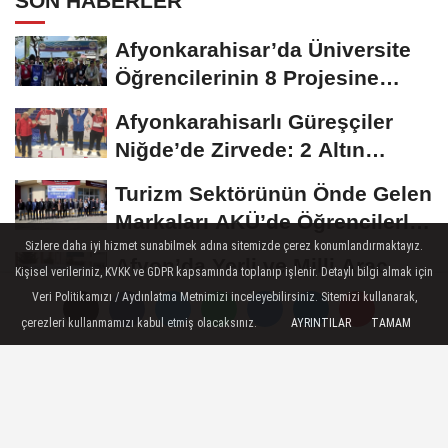
SON HABERLER
Afyonkarahisar’da Üniversite
Öğrencilerinin 8 Projesine
ÜNİDES...
Afyonkarahisarlı Güreşçiler
Niğde’de Zirvede: 2 Altın
Madalya...
Turizm Sektörünün Önde Gelen
Markaları AKÜ’de Öğrencilerle
Buluştu
Sizlere daha iyi hizmet sunabilmek adına sitemizde çerez konumlandırmaktayız.
Afyon’da Yerli ve Milli Araç
Kişisel verileriniz, KVKK ve GDPR kapsamında toplanıp işlenir. Detaylı bilgi almak için
Hamlesi
Veri Politikamızı / Aydınlatma Metnimizi inceleyebilirsiniz. Sitemizi kullanarak,
çerezleri kullanmamızı kabul etmiş olacaksınız.
AYRINTILAR
TAMAM
Üzeyir Aladağ’dan Bolvadin
Çıkarması: “Siyaset Halkın
İçinde...