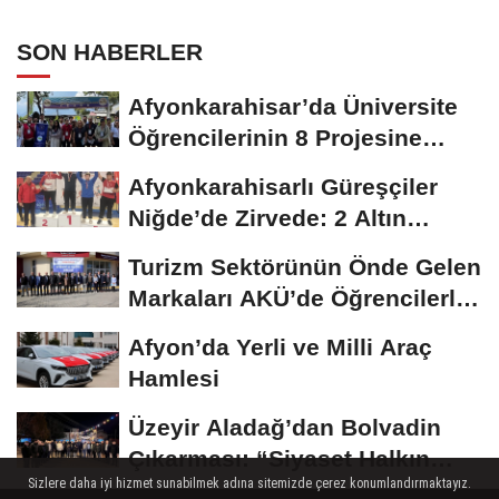
SON HABERLER
Afyonkarahisar’da Üniversite
Öğrencilerinin 8 Projesine
ÜNİDES...
Afyonkarahisarlı Güreşçiler
Niğde’de Zirvede: 2 Altın
Madalya...
Turizm Sektörünün Önde Gelen
Markaları AKÜ’de Öğrencilerle
Buluştu
Afyon’da Yerli ve Milli Araç
Hamlesi
Üzeyir Aladağ’dan Bolvadin
Çıkarması: “Siyaset Halkın
Sizlere daha iyi hizmet sunabilmek adına sitemizde çerez konumlandırmaktayız.
İçinde...