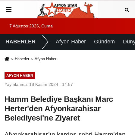
7 Ağustos 2026, Cuma
HABERLER
Afyon Haber
Gündem
Dün
Haberler
Afyon Haber
AFYON HABER
Yayınlanma: 18 Kasım 2024 - 14:57
Hamm Belediye Başkanı Marc
Herter'den Afyonkarahisar
Belediyesi'ne Ziyaret
Afyonkarahisar’ın kardeş şehri Hamm’dan