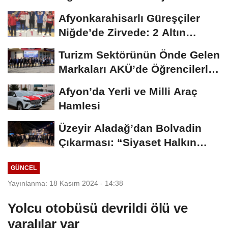
ÜNİDES...
Afyonkarahisarlı Güreşçiler
Niğde’de Zirvede: 2 Altın
Madalya...
Turizm Sektörünün Önde Gelen
Markaları AKÜ’de Öğrencilerle
Buluştu
Afyon’da Yerli ve Milli Araç
Hamlesi
Üzeyir Aladağ’dan Bolvadin
Çıkarması: “Siyaset Halkın
İçinde...
GÜNCEL
Yayınlanma: 18 Kasım 2024 - 14:38
Yolcu otobüsü devrildi ölü ve
yaralılar var