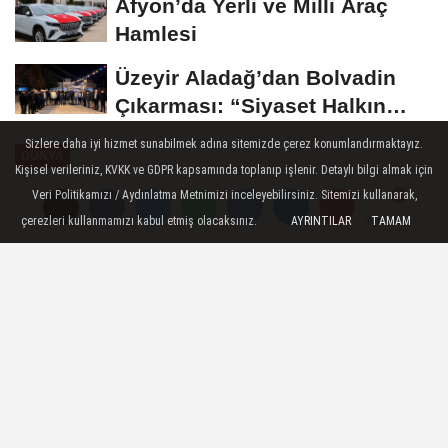
Afyon’da Yerli ve Milli Araç
Hamlesi
Üzeyir Aladağ’dan Bolvadin
Çıkarması: “Siyaset Halkın
İçinde...
Sizlere daha iyi hizmet sunabilmek adına sitemizde çerez konumlandırmaktayız.
DÜNYA
Kişisel verileriniz, KVKK ve GDPR kapsamında toplanıp işlenir. Detaylı bilgi almak için
Yayınlanma: 25 Ekim 2024 - 12:50
Veri Politikamızı / Aydınlatma Metnimizi inceleyebilirsiniz. Sitemizi kullanarak,
çerezleri kullanmamızı kabul etmiş olacaksınız.
AYRINTILAR
TAMAM
Yorumlar
Yorumlar
Apple CEO'su Tim Cook: Çin'e
yatırımı artırmaya devam edeceğiz
Çin Ticaret Bakanı Wang Wentao Beijing’de
Apple CEO’su Tim Cook’u kabul etti.
25 Ekim 2024 - 12:50
DÜNYA