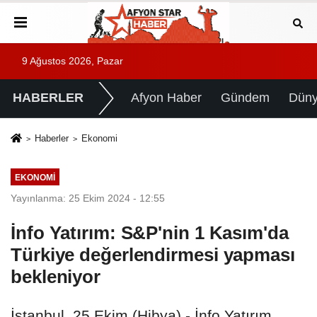
9 Ağustos 2026, Pazar
HABERLER
Afyon Haber
Gündem
Dün
Haberler
Ekonomi
EKONOMI
Yayınlanma: 25 Ekim 2024 - 12:55
İnfo Yatırım: S&P'nin 1 Kasım'da
Türkiye değerlendirmesi yapması
bekleniyor
İstanbul, 25 Ekim (Hibya) - İnfo Yatırım,