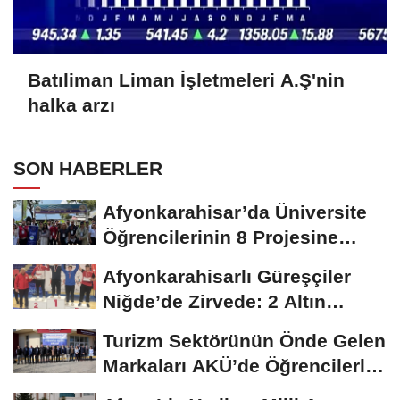
Batıliman Liman İşletmeleri A.Ş'nin
halka arzı
SON HABERLER
Afyonkarahisar’da Üniversite
Öğrencilerinin 8 Projesine
ÜNİDES...
Afyonkarahisarlı Güreşçiler
Niğde’de Zirvede: 2 Altın
Madalya...
Turizm Sektörünün Önde Gelen
Markaları AKÜ’de Öğrencilerle
Buluştu