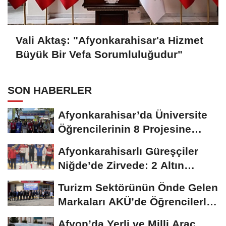
Vali Aktaş: "Afyonkarahisar'a Hizmet
Büyük Bir Vefa Sorumluluğudur"
SON HABERLER
Afyonkarahisar’da Üniversite
Öğrencilerinin 8 Projesine
ÜNİDES...
Afyonkarahisarlı Güreşçiler
Niğde’de Zirvede: 2 Altın
Madalya...
Turizm Sektörünün Önde Gelen
Markaları AKÜ’de Öğrencilerle
Buluştu
Afyon’da Yerli ve Milli Araç