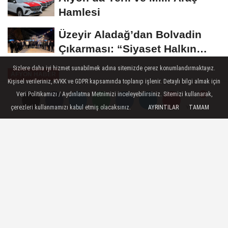
Hamlesi
Üzeyir Aladağ’dan Bolvadin
Çıkarması: “Siyaset Halkın
İçinde...
Sizlere daha iyi hizmet sunabilmek adına sitemizde çerez konumlandırmaktayız.
AFYON HABER
Kişisel verileriniz, KVKK ve GDPR kapsamında toplanıp işlenir. Detaylı bilgi almak için
Yayınlanma: 30 Ekim 2024 - 12:20
Veri Politikamızı / Aydınlatma Metnimizi inceleyebilirsiniz. Sitemizi kullanarak,
çerezleri kullanmamızı kabul etmiş olacaksınız.
AYRINTILAR
TAMAM
Yorumlar
Yorumlar
Afyonkarahisar'da Okul, Yurt ve
Etüt Merkezlerinde Gıda
Denetimleri Gerçekleştirildi
30 Ekim 2024 - 12:20
AFYON HABER
A
A
Büyüt
Küçült