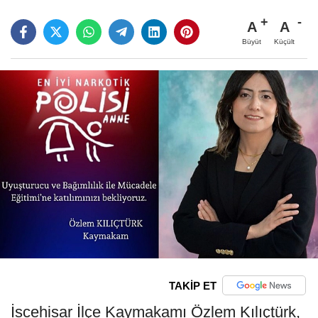
A
A
Büyüt
Küçült
TAKİP ET
İscehisar İlçe Kaymakamı Özlem Kılıçtürk,