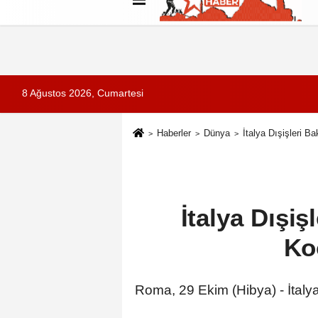
Künye
İletişim
Çerez Politikası
G
8 Ağustos 2026, Cumartesi
Haberler
Dünya
İtalya Dışişleri B
İtalya Dışiş
Ko
Roma, 29 Ekim (Hibya) - İtaly