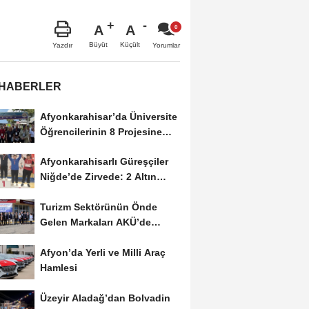
A
A
Büyüt
Küçült
Yazdır
Yorumlar
 HABERLER
Afyonkarahisar’da Üniversite
Öğrencilerinin 8 Projesine
ÜNİDES...
Afyonkarahisarlı Güreşçiler
Niğde’de Zirvede: 2 Altın
Madalya...
Turizm Sektörünün Önde
Gelen Markaları AKÜ’de
Öğrencilerle Buluştu
Afyon’da Yerli ve Milli Araç
Hamlesi
Üzeyir Aladağ’dan Bolvadin