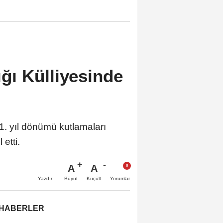
ı Külliyesinde
 yıl dönümü kutlamaları
etti.
A
A
Büyüt
Küçült
Yazdır
Yorumlar
 HABERLER