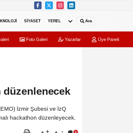
Ara
KNOLOJI
SIYASET
YEREL
aleri
Foto Galeri
Yazarlar
Üye Paneli
on düzenlenecek
(EMO) İzmir Şubesi ve İzQ
temalı hackathon düzenleyecek.