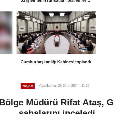
63 işletmenin ruhsatları iptal edilerek
kapatıldı
Cumhurbaşkanlığı Kabinesi toplandı
Yayınlanma: 25 Ekim 2024 - 11:20
YAŞAM
ölge Müdürü Rifat Ataş, G
sahalarını inceledi