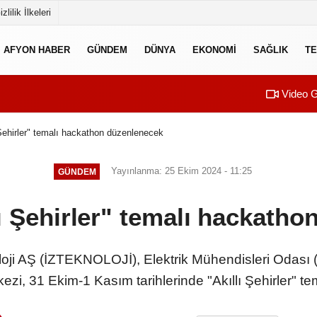
izlilik İlkeleri
AFYON HABER
GÜNDEM
DÜNYA
EKONOMI
SAĞLIK
TE
Video G
 Şehirler" temalı hackathon düzenlenecek
Yayınlanma: 25 Ekim 2024 - 11:25
GÜNDEM
lı Şehirler" temalı hackath
loji AŞ (İZTEKNOLOJİ), Elektrik Mühendisleri Odası 
kezi, 31 Ekim-1 Kasım tarihlerinde "Akıllı Şehirler" 