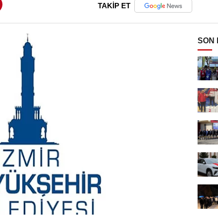
TAKİP ET
SON