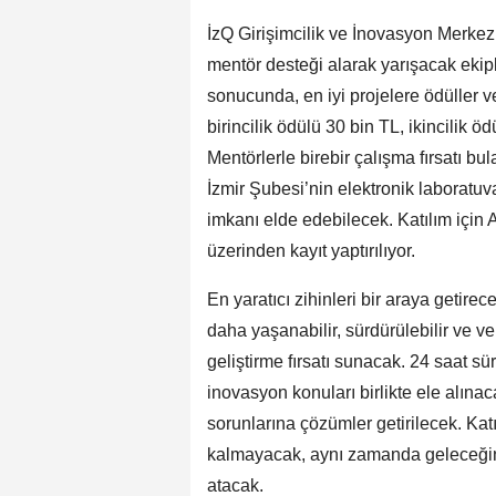
İzQ Girişimcilik ve İnovasyon Merkezi
mentör desteği alarak yarışacak ekipl
sonucunda, en iyi projelere ödüller v
birincilik ödülü 30 bin TL, ikincilik 
Mentörlerle birebir çalışma fırsatı bu
İzmir Şubesi’nin elektronik laboratuv
imkanı elde edebilecek. Katılım için 
üzerinden kayıt yaptırılıyor.
En yaratıcı zihinleri bir araya getirec
daha yaşanabilir, sürdürülebilir ve ve
geliştirme fırsatı sunacak. 24 saat sü
inovasyon konuları birlikte ele alınac
sorunlarına çözümler getirilecek. K
kalmayacak, aynı zamanda geleceğin 
atacak.