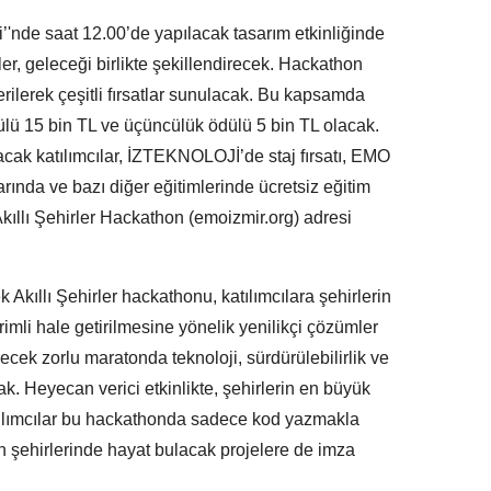
’'nde saat 12.00’de yapılacak tasarım etkinliğinde
er, geleceği birlikte şekillendirecek. Hackathon
erilerek çeşitli fırsatlar sunulacak. Bu kapsamda
ödülü 15 bin TL ve üçüncülük ödülü 5 bin TL olacak.
lacak katılımcılar, İZTEKNOLOJİ’de staj fırsatı, EMO
arında ve bazı diğer eğitimlerinde ücretsiz eğitim
Akıllı Şehirler Hackathon (emoizmir.org) adresi
ek Akıllı Şehirler hackathonu, katılımcılara şehirlerin
rimli hale getirilmesine yönelik yenilikçi çözümler
recek zorlu maratonda teknoloji, sürdürülebilirlik ve
ak. Heyecan verici etkinlikte, şehirlerin en büyük
atılımcılar bu hackathonda sadece kod yazmakla
şehirlerinde hayat bulacak projelere de imza