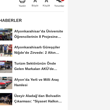
A
A
Büyüt
Küçült
Yazdır
Yorumlar
 HABERLER
Afyonkarahisar’da Üniversite
Öğrencilerinin 8 Projesine
ÜNİDES...
Afyonkarahisarlı Güreşçiler
Niğde’de Zirvede: 2 Altın
Madalya...
Turizm Sektörünün Önde
Gelen Markaları AKÜ’de
Öğrencilerle Buluştu
Afyon’da Yerli ve Milli Araç
Hamlesi
Üzeyir Aladağ’dan Bolvadin
Çıkarması: “Siyaset Halkın
İçinde...