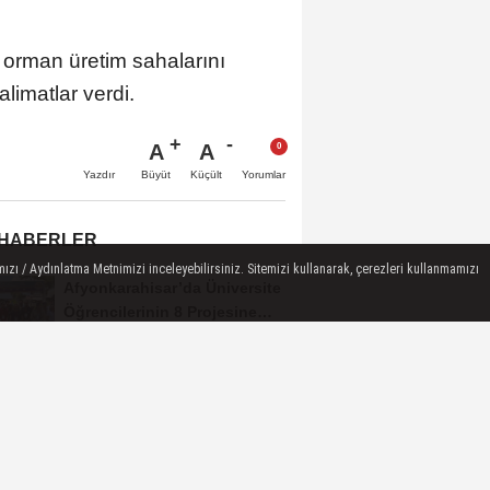
 orman üretim sahalarını
limatlar verdi.
A
A
Büyüt
Küçült
Yazdır
Yorumlar
 HABERLER
ızı / Aydınlatma Metnimizi inceleyebilirsiniz. Sitemizi kullanarak, çerezleri kullanmamızı
Afyonkarahisar’da Üniversite
Öğrencilerinin 8 Projesine
ÜNİDES...
Afyonkarahisarlı Güreşçiler
Niğde’de Zirvede: 2 Altın
Madalya...
Turizm Sektörünün Önde
Gelen Markaları AKÜ’de
Öğrencilerle Buluştu