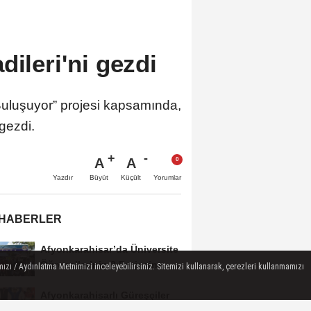
dileri'ni gezdi
 Buluşuyor” projesi kapsamında,
gezdi.
A
A
Büyüt
Küçült
Yazdır
Yorumlar
 HABERLER
Afyonkarahisar’da Üniversite
Öğrencilerinin 8 Projesine
ızı / Aydınlatma Metnimizi inceleyebilirsiniz. Sitemizi kullanarak, çerezleri kullanmamızı
ÜNİDES...
Afyonkarahisarlı Güreşçiler
Niğde’de Zirvede: 2 Altın