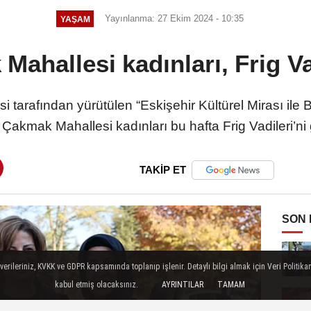
Yayınlanma: 27 Ekim 2024 - 10:35
YAŞAM
ahallesi kadınları, Frig Va
i tarafından yürütülen “Eskişehir Kültürel Mirası ile
 Çakmak Mahallesi kadınları bu hafta Frig Vadileri’ni 
TAKİP ET
SON
ileriniz, KVKK ve GDPR kapsamında toplanıp işlenir. Detaylı bilgi almak için Veri Politikam
kabul etmiş olacaksınız.
AYRINTILAR
TAMAM