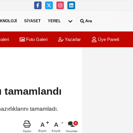
Ara
KNOLOJI
SIYASET
YEREL
aleri
Foto Galeri
Yazarlar
Üye Paneli
rı tamamlandı
zırlıklarını tamamladı.
A
A
Büyüt
Küçült
Yazdır
Yorumlar