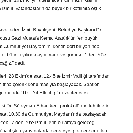
t’in 101’inci yılı kutlamaları için hazırlıklarını
zmirli vatandaşların da büyük bir katılımla eşlik
davet eden İzmir Büyükşehir Belediye Başkanı Dr.
cusu Gazi Mustafa Kemal Atatürk'ün ‘en büyük
im Cumhuriyet Bayramı’nı kentin dört bir yanında
 101’inci yılında aynı inanç ve gururla, 7’den 70’e
cağız.” dedi.
ri, 28 Ekim’de saat 12.45’te İzmir Valiliği tarafından
ıtı’na çelenk konulmasıyla başlayacak. Saatler
iği önünde “101. Yıl Etkinliği” düzenlenecek.
isi Dr. Süleyman Elban kent protokolünün tebriklerini
saat 10.30’da Cumhuriyet Meydanı’nda başlayacak
cek. 7’den 70’e İzmirlilerin bir araya geleceği
a ilişkin yarışmalarda dereceye girenlere ödülleri