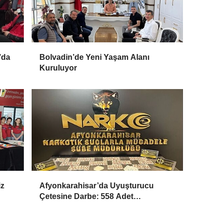
’da
Bolvadin’de Yeni Yaşam Alanı
Kuruluyor
iz
Afyonkarahisar’da Uyuşturucu
Çetesine Darbe: 558 Adet
Uyuşturucu Madde Ele Geçirildi