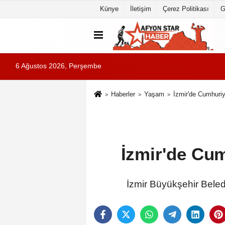
Künye
İletişim
Çerez Politikası
G
6 Ağustos 2026, Perşembe
Haberler
Yaşam
İzmir'de Cumhuriy
İzmir'de Cum
İzmir Büyükşehir Beled