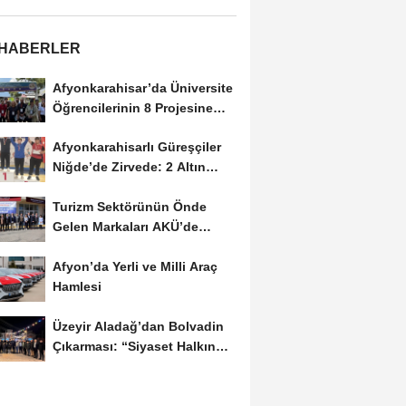
 HABERLER
Afyonkarahisar’da Üniversite
Öğrencilerinin 8 Projesine
ÜNİDES...
Afyonkarahisarlı Güreşçiler
Niğde’de Zirvede: 2 Altın
Madalya...
Turizm Sektörünün Önde
Gelen Markaları AKÜ’de
Öğrencilerle Buluştu
Afyon’da Yerli ve Milli Araç
Hamlesi
Üzeyir Aladağ’dan Bolvadin
Çıkarması: “Siyaset Halkın
İçinde...