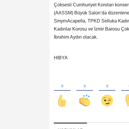
Çoksesli Cumhuriyet Koroları konse
(AASSM) Büyük Salon’da düzenlenece
SmyrnAcapella, TPKD Selluka Kadınl
Kadınlar Korosu ve İzmir Barosu Çoks
İbrahim Aydın olacak.
HIBYA