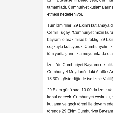
İzmir Büyükşehir Belediyesi, Cumhuriye
tamamladı. Cumhuriyet kutlamalarına İ
etmesi hedefleniyor.
Tüm İzmirlileri 29 Ekim’i kutlamaya 
Cemil Tugay, “Cumhuriyetimizin kuru
bayram’ olarak miras bıraktığı 29 Ek
coşkuyla kutluyoruz. Cumhuriyetimizin
tüm yurttaşlarımızla meydanlarda ola
İzmir’de Cumhuriyet Bayramı etkinlikle
Cumhuriyet Meydanı’ndaki Atatürk An
13.30’u gösterdiğinde ise İzmir Valil
29 Ekim günü saat 10.00’da İzmir Val
kabul edecek. Cumhuriyet coşkusu, 
kutlama ve geçit töreni ile devam ede
törende 29 Ekim Cumhuriyet Bayramı’n