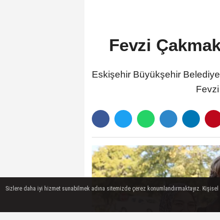
Fevzi Çakmak M
Eskişehir Büyükşehir Belediyes
Fevzi
Sizlere daha iyi hizmet sunabilmek adına sitemizde çerez konumlandırmaktayız. Kişisel ver