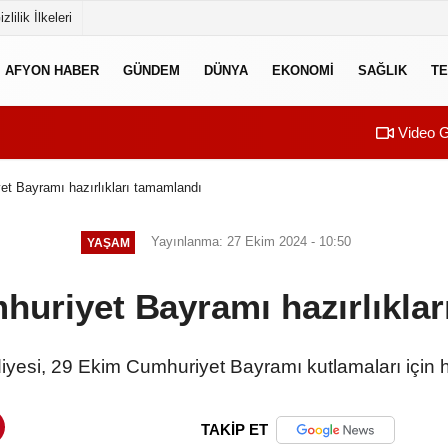
izlilik İlkeleri
AFYON HABER
GÜNDEM
DÜNYA
EKONOMI
SAĞLIK
TE
Video G
et Bayramı hazırlıkları tamamlandı
Yayınlanma: 27 Ekim 2024 - 10:50
YAŞAM
huriyet Bayramı hazırlıkla
iyesi, 29 Ekim Cumhuriyet Bayramı kutlamaları için ha
TAKİP ET