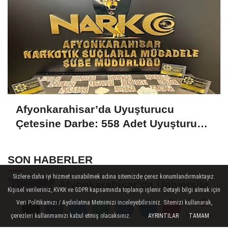
Afyonkarahisar’da Uyuşturucu
Çetesine Darbe: 558 Adet Uyuşturucu
Madde Ele Geçirildi
SON HABERLER
Sizlere daha iyi hizmet sunabilmek adına sitemizde çerez konumlandırmaktayız.
Afyonkarahisar’da Üniversite
Kişisel verileriniz, KVKK ve GDPR kapsamında toplanıp işlenir. Detaylı bilgi almak için
Öğrencilerinin 8 Projesine
Veri Politikamızı / Aydınlatma Metnimizi inceleyebilirsiniz. Sitemizi kullanarak,
ÜNİDES...
çerezleri kullanmamızı kabul etmiş olacaksınız.
AYRINTILAR
TAMAM
Yorumlar
Yorumlar
Afyonkarahisarlı Güreşçiler