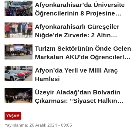
Afyonkarahisar’da Üniversite
Öğrencilerinin 8 Projesine
ÜNİDES...
Afyonkarahisarlı Güreşçiler
Niğde’de Zirvede: 2 Altın
Madalya...
Turizm Sektörünün Önde Gelen
Markaları AKÜ’de Öğrencilerle
Buluştu
Afyon’da Yerli ve Milli Araç
Hamlesi
Üzeyir Aladağ’dan Bolvadin
Çıkarması: “Siyaset Halkın
İçinde...
YAŞAM
Yayınlanma: 26 Aralık 2024 - 09:05