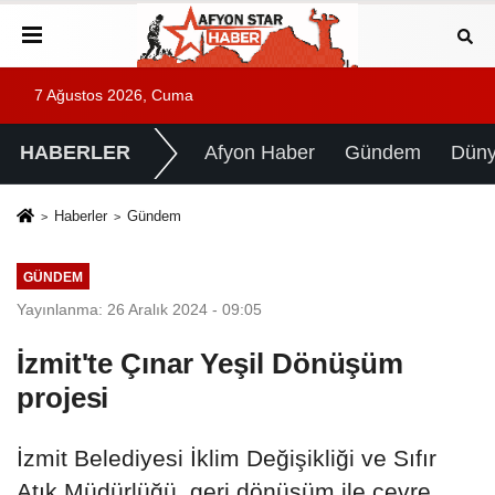
7 Ağustos 2026, Cuma
HABERLER
Afyon Haber
Gündem
Dün
Haberler
Gündem
GÜNDEM
Yayınlanma: 26 Aralık 2024 - 09:05
İzmit'te Çınar Yeşil Dönüşüm
projesi
İzmit Belediyesi İklim Değişikliği ve Sıfır
Atık Müdürlüğü, geri dönüşüm ile çevre