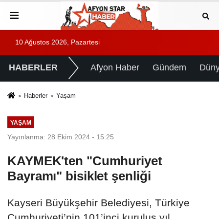
10 Ağustos 2026, Pazartesi
HABERLER
Afyon Haber
Gündem
Dün
Haberler
Yaşam
YAŞAM
Yayınlanma: 28 Ekim 2024 - 15:25
KAYMEK'ten "Cumhuriyet
Bayramı" bisiklet şenliği
Kayseri Büyükşehir Belediyesi, Türkiye
Cumhuriyeti’nin 101’inci kuruluş yıl