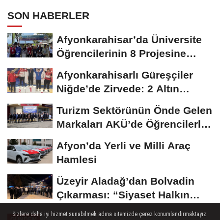
SON HABERLER
Afyonkarahisar’da Üniversite
Öğrencilerinin 8 Projesine
ÜNİDES...
Afyonkarahisarlı Güreşçiler
Niğde’de Zirvede: 2 Altın
Madalya...
Turizm Sektörünün Önde Gelen
Markaları AKÜ’de Öğrencilerle
Buluştu
Afyon’da Yerli ve Milli Araç
Hamlesi
Üzeyir Aladağ’dan Bolvadin
Çıkarması: “Siyaset Halkın
İçinde...
Sizlere daha iyi hizmet sunabilmek adına sitemizde çerez konumlandırmaktayız.
GÜNDEM