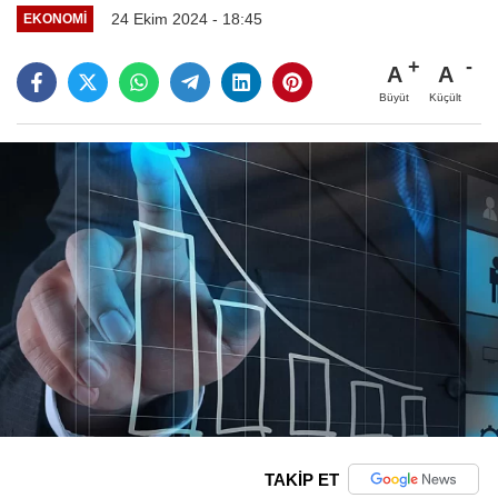
24 Ekim 2024 - 18:45
EKONOMI
A
A
Büyüt
Küçült
TAKİP ET