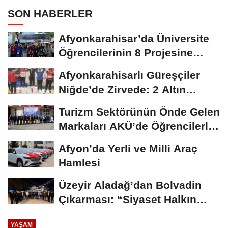
SON HABERLER
Afyonkarahisar’da Üniversite
Öğrencilerinin 8 Projesine
ÜNİDES...
Afyonkarahisarlı Güreşçiler
Niğde’de Zirvede: 2 Altın
Madalya...
Turizm Sektörünün Önde Gelen
Markaları AKÜ’de Öğrencilerle
Buluştu
Afyon’da Yerli ve Milli Araç
Hamlesi
Üzeyir Aladağ’dan Bolvadin
Çıkarması: “Siyaset Halkın
İçinde...
YAŞAM