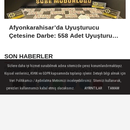
Afyonkarahisar’da Uyuşturucu
Çetesine Darbe: 558 Adet Uyuşturucu
Madde Ele Geçirildi
SON HABERLER
Sizlere daha iyi hizmet sunabilmek adına sitemizde çerez konumlandırmaktayız.
Afyonkarahisar’da Üniversite
Kişisel verileriniz, KVKK ve GDPR kapsamında toplanıp işlenir. Detaylı bilgi almak için
Öğrencilerinin 8 Projesine
Veri Politikamızı / Aydınlatma Metnimizi inceleyebilirsiniz. Sitemizi kullanarak,
ÜNİDES...
çerezleri kullanmamızı kabul etmiş olacaksınız.
AYRINTILAR
TAMAM
Yorumlar
Yorumlar
Afyonkarahisarlı Güreşçiler
Niğde’de Zirvede: 2 Altın
Madalya...
Turizm Sektörünün Önde Gelen
Markaları AKÜ’de Öğrencilerle
Buluştu