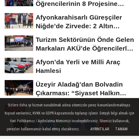
Öğrencilerinin 8 Projesine
ÜNİDES...
Afyonkarahisarlı Güreşçiler
Niğde’de Zirvede: 2 Altın
Madalya...
Turizm Sektörünün Önde Gelen
Markaları AKÜ’de Öğrencilerle
Buluştu
Afyon’da Yerli ve Milli Araç
Hamlesi
Üzeyir Aladağ’dan Bolvadin
Çıkarması: “Siyaset Halkın
İçinde...
Sizlere daha iyi hizmet sunabilmek adına sitemizde çerez konumlandırmaktayız.
GÜNDEM
Kişisel verileriniz, KVKK ve GDPR kapsamında toplanıp işlenir. Detaylı bilgi almak için
Yayınlanma: 23 Ekim 2024 - 12:30
Veri Politikamızı / Aydınlatma Metnimizi inceleyebilirsiniz. Sitemizi kullanarak,
çerezleri kullanmamızı kabul etmiş olacaksınız.
AYRINTILAR
TAMAM
Yorumlar
Yorumlar
Diyarbakır, UCLG-MEWA'nın