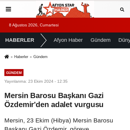
8 Ağustos 2026, Cumartesi
HABERLER
Afyon Haber
Gündem
Dün
Haberler
Gündem
GÜNDEM
Yayınlanma: 23 Ekim 2024 - 12:35
Mersin Barosu Başkanı Gazi
Özdemir'den adalet vurgusu
Mersin, 23 Ekim (Hibya) Mersin Barosu
Başkanı Gazi Özdemir, göreve