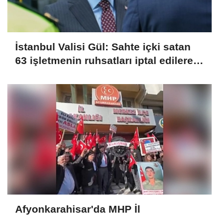
İstanbul Valisi Gül: Sahte içki satan
63 işletmenin ruhsatları iptal edilerek
kapatıldı
Afyonkarahisar'da MHP İl