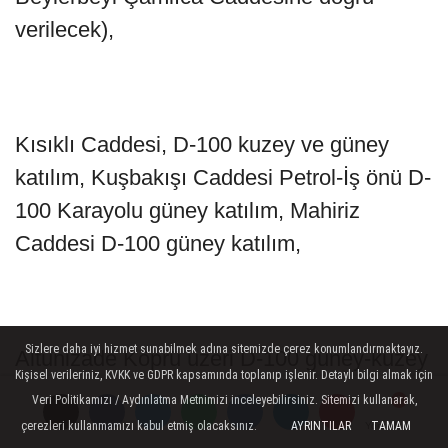
verilecek),
Kısıklı Caddesi, D-100 kuzey ve güney
katılım, Kuşbakışı Caddesi Petrol-İş önü D-
100 Karayolu güney katılım, Mahiriz
Caddesi D-100 güney katılım,
Sizlere daha iyi hizmet sunabilmek adına sitemizde çerez konumlandırmaktayız.
Altunizade Köprü üzeri D-100 güney-kuzey
Kişisel verileriniz, KVKK ve GDPR kapsamında toplanıp işlenir. Detaylı bilgi almak için
katılım, Tophanelioğlu Caddesi Gold
Veri Politikamızı / Aydınlatma Metnimizi inceleyebilirsiniz. Sitemizi kullanarak,
Bilgisayar önü D-100 güney-kuzey katılım,
çerezleri kullanmamızı kabul etmiş olacaksınız.
AYRINTILAR
TAMAM
Yorumlar
Yorumlar
Yorumlar