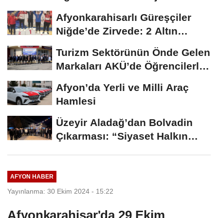
ÜNİDES...
Afyonkarahisarlı Güreşçiler
Niğde’de Zirvede: 2 Altın
Madalya...
Turizm Sektörünün Önde Gelen
Markaları AKÜ’de Öğrencilerle
Buluştu
Afyon’da Yerli ve Milli Araç
Hamlesi
Üzeyir Aladağ’dan Bolvadin
Çıkarması: “Siyaset Halkın
İçinde...
AFYON HABER
Yayınlanma: 30 Ekim 2024 - 15:22
Afyonkarahisar'da 29 Ekim