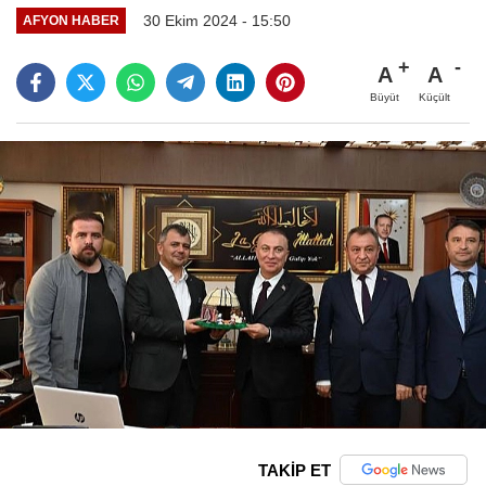
30 Ekim 2024 - 15:50
AFYON HABER
A
A
Büyüt
Küçült
TAKİP ET