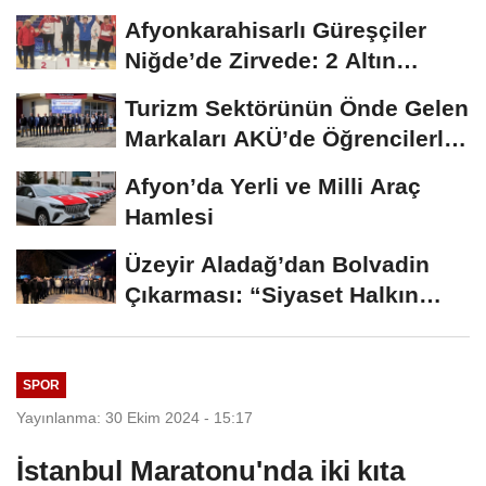
ÜNİDES...
Afyonkarahisarlı Güreşçiler
Niğde’de Zirvede: 2 Altın
Madalya...
Turizm Sektörünün Önde Gelen
Markaları AKÜ’de Öğrencilerle
Buluştu
Afyon’da Yerli ve Milli Araç
Hamlesi
Üzeyir Aladağ’dan Bolvadin
Çıkarması: “Siyaset Halkın
İçinde...
SPOR
Yayınlanma: 30 Ekim 2024 - 15:17
İstanbul Maratonu'nda iki kıta