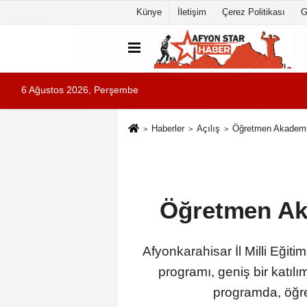
Künye
İletişim
Çerez Politikası
G
6 Ağustos 2026, Perşembe
Haberler
Açılış
Öğretmen Akademile
Öğretmen Aka
Afyonkarahisar İl Milli Eği
programı, geniş bir katılı
programda, öğre