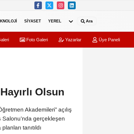
Ara
KNOLOJI
SIYASET
YEREL
aleri
Foto Galeri
Yazarlar
Üye Paneli
Hayırlı Olsun
Öğretmen Akademileri” açılış
rans Salonu’nda gerçekleşen
anları tanıtıldı