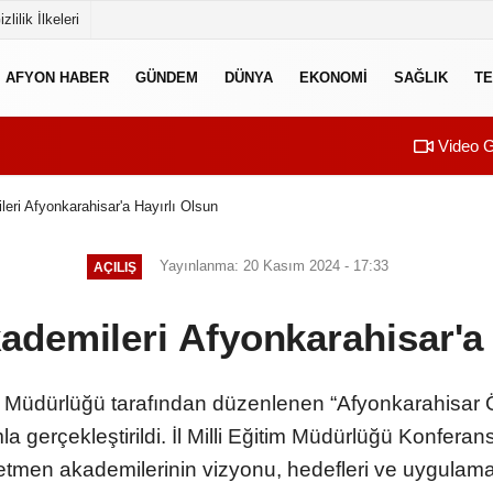
izlilik İlkeleri
AFYON HABER
GÜNDEM
DÜNYA
EKONOMI
SAĞLIK
TE
Video G
ri Afyonkarahisar'a Hayırlı Olsun
Yayınlanma: 20 Kasım 2024 - 17:33
AÇILIŞ
demileri Afyonkarahisar'a 
tim Müdürlüğü tarafından düzenlenen “Afyonkarahisar 
mla gerçekleştirildi. İl Milli Eğitim Müdürlüğü Konfe
tmen akademilerinin vizyonu, hedefleri ve uygulama pl