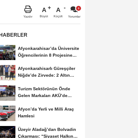
A
A
Büyüt
Küçült
Yazdır
Yorumlar
 HABERLER
Afyonkarahisar’da Üniversite
Öğrencilerinin 8 Projesine
ÜNİDES...
Afyonkarahisarlı Güreşçiler
Niğde’de Zirvede: 2 Altın
Madalya...
Turizm Sektörünün Önde
Gelen Markaları AKÜ’de
Öğrencilerle Buluştu
Afyon’da Yerli ve Milli Araç
Hamlesi
Üzeyir Aladağ’dan Bolvadin
Çıkarması: “Siyaset Halkın