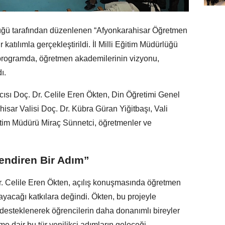
rlüğü tarafından düzenlenen “Afyonkarahisar Öğretmen
 katılımla gerçekleştirildi. İl Milli Eğitim Müdürlüğü
rogramda, öğretmen akademilerinin vizyonu,
ı.
ısı Doç. Dr. Celile Eren Ökten, Din Öğretimi Genel
isar Valisi Doç. Dr. Kübra Güran Yiğitbaşı, Vali
ğitim Müdürü Miraç Sünnetci, öğretmenler ve
lendiren Bir Adım”
r. Celile Eren Ökten, açılış konuşmasında öğretmen
ayacağı katkılara değindi. Ökten, bu projeyle
 desteklenerek öğrencilerin daha donanımlı bireyler
time dair bu tür yenilikçi adımların geleceği