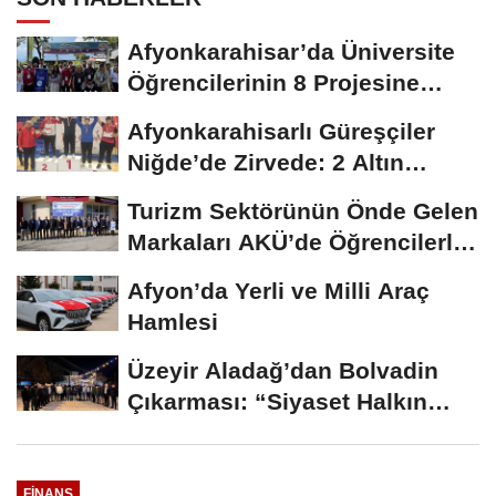
Afyonkarahisar’da Üniversite
Öğrencilerinin 8 Projesine
ÜNİDES...
Afyonkarahisarlı Güreşçiler
Niğde’de Zirvede: 2 Altın
Madalya...
Turizm Sektörünün Önde Gelen
Markaları AKÜ’de Öğrencilerle
Buluştu
Afyon’da Yerli ve Milli Araç
Hamlesi
Üzeyir Aladağ’dan Bolvadin
Çıkarması: “Siyaset Halkın
İçinde...
FINANS