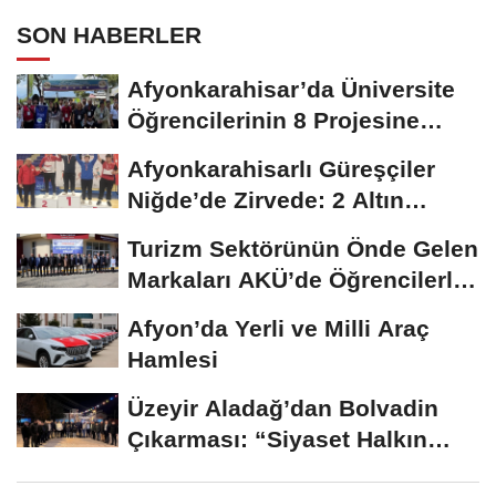
SON HABERLER
Afyonkarahisar’da Üniversite
Öğrencilerinin 8 Projesine
ÜNİDES...
Afyonkarahisarlı Güreşçiler
Niğde’de Zirvede: 2 Altın
Madalya...
Turizm Sektörünün Önde Gelen
Markaları AKÜ’de Öğrencilerle
Buluştu
Afyon’da Yerli ve Milli Araç
Hamlesi
Üzeyir Aladağ’dan Bolvadin
Çıkarması: “Siyaset Halkın
İçinde...