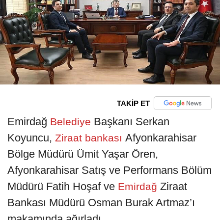
TAKİP ET
Emirdağ
Başkanı Serkan
Belediye
Koyuncu,
Afyonkarahisar
Ziraat bankası
Bölge Müdürü Ümit Yaşar Ören,
Afyonkarahisar Satış ve Performans Bölüm
Müdürü Fatih Hoşaf ve
Ziraat
Emirdağ
Bankası Müdürü Osman Burak Artmaz’ı
makamında ağırladı.