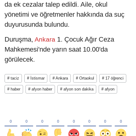
da ek cezalar talep edildi. Aile, okul
yönetimi ve öğretmenler hakkında da suç
duyurusunda bulundu.
Duruşma,
1. Çocuk Ağır Ceza
Ankara
Mahkemesi'nde yarın saat 10.00'da
görülecek.
# taciz
# İstismar
# Ankara
# Ortaokul
# 17 öğrenci
# haber
# afyon haber
# afyon son dakika
# afyon