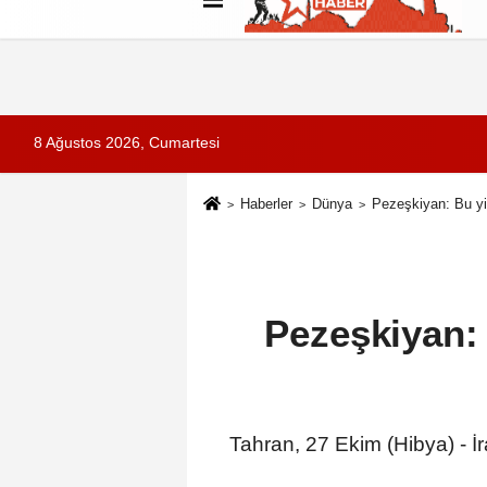
Künye
İletişim
Çerez Politikası
G
8 Ağustos 2026, Cumartesi
Haberler
Dünya
Pezeşkiyan: Bu yi
Pezeşkiyan: 
Tahran, 27 Ekim (Hibya) - İ