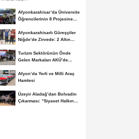
Afyonkarahisar’da Üniversite
Öğrencilerinin 8 Projesine
ÜNİDES...
Afyonkarahisarlı Güreşçiler
Niğde’de Zirvede: 2 Altın
Madalya...
Turizm Sektörünün Önde
Gelen Markaları AKÜ’de
Öğrencilerle Buluştu
Afyon’da Yerli ve Milli Araç
Hamlesi
Üzeyir Aladağ’dan Bolvadin
Çıkarması: “Siyaset Halkın
İçinde...