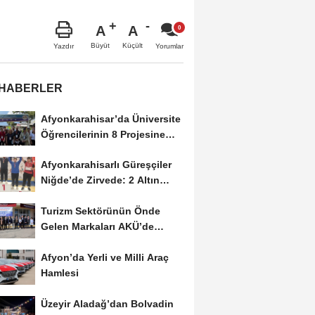
A
A
Büyüt
Küçült
Yazdır
Yorumlar
 HABERLER
Afyonkarahisar’da Üniversite
Öğrencilerinin 8 Projesine
ÜNİDES...
Afyonkarahisarlı Güreşçiler
Niğde’de Zirvede: 2 Altın
Madalya...
Turizm Sektörünün Önde
Gelen Markaları AKÜ’de
Öğrencilerle Buluştu
Afyon’da Yerli ve Milli Araç
Hamlesi
Üzeyir Aladağ’dan Bolvadin