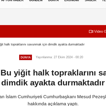
AFYON HABER
GÜNDEM
DÜNYA
EKONOMI
SAĞLIK
TE
izlilik İlkeleri
Video G
ğit halk topraklarını savunmak için dimdik ayakta durmaktadır
Yayınlanma: 27 Ekim 2024 - 00:20
DÜNYA
Bu yiğit halk topraklarını 
dimdik ayakta durmaktadır
ran İslam Cumhuriyeti Cumhurbaşkanı Mesud Pezeşkiyan
hakkında açıklama yaptı.