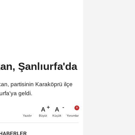
an, Şanlıurfa'da
an, partisinin Karaköprü ilçe
rfa'ya geldi.
A
A
Büyüt
Küçült
Yazdır
Yorumlar
 HABERLER