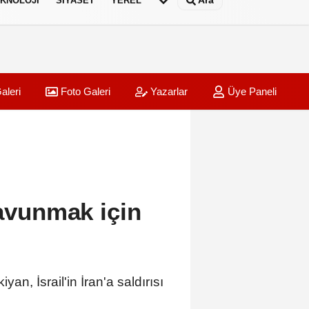
Ara
KNOLOJI
SIYASET
YEREL
aleri
Foto Galeri
Yazarlar
Üye Paneli
savunmak için
, İsrail'in İran'a saldırısı