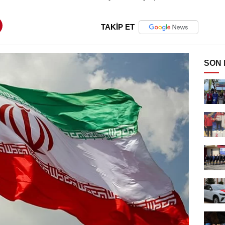
TAKİP ET
SON