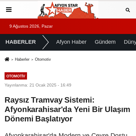
9 Ağustos 2026, Pazar
HABERLER
Afyon Haber
Gündem
Dün
Haberler
Otomotiv
OTOMOTIV
Yayınlanma: 21 Ocak 2025 - 16:49
Raysız Tramvay Sistemi:
Afyonkarahisar'da Yeni Bir Ulaşım
Dönemi Başlatıyor
Afyonkarahisar'da Modern ve Çevre Dostu