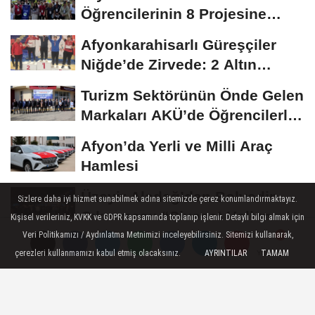
Öğrencilerinin 8 Projesine
ÜNİDES...
Afyonkarahisarlı Güreşçiler
Niğde’de Zirvede: 2 Altın
Madalya...
Turizm Sektörünün Önde Gelen
Markaları AKÜ’de Öğrencilerle
Buluştu
Afyon’da Yerli ve Milli Araç
Hamlesi
Üzeyir Aladağ’dan Bolvadin
Sizlere daha iyi hizmet sunabilmek adına sitemizde çerez konumlandırmaktayız.
Çıkarması: “Siyaset Halkın
Kişisel verileriniz, KVKK ve GDPR kapsamında toplanıp işlenir. Detaylı bilgi almak için
İçinde...
Veri Politikamızı / Aydınlatma Metnimizi inceleyebilirsiniz. Sitemizi kullanarak,
ETKINLIK
çerezleri kullanmamızı kabul etmiş olacaksınız.
AYRINTILAR
TAMAM
Yorumlar
Yorumlar
Yayınlanma: 21 Ocak 2025 - 16:27
AFSÜ Personeline Yönelik Spor