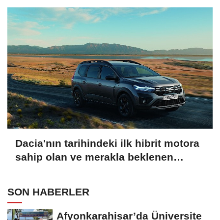
Türkiye yollarıyla buluştu
Dacia'nın tarihindeki ilk hibrit motora
sahip olan ve merakla beklenen
modeli “Jogger HYBRID 140"
Türkiye'de satışa sunuluyor
SON HABERLER
Afyonkarahisar’da Üniversite