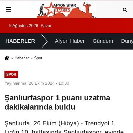
9 Ağustos 2026, Pazar
HABERLER
Afyon Haber
Gündem
Dün
Haberler
Spor
SPOR
Yayınlanma: 26 Ekim 2024 - 19:30
Şanlıurfaspor 1 puanı uzatma
dakikalarında buldu
Şanlıurfa, 26 Ekim (Hibya) - Trendyol 1.
Lig'in 10. haftasında Şanlıurfaspor, evinde