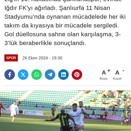
Iğdır FK'yı ağırladı. Şanlıurfa 11 Nisan
Stadyumu’nda oynanan mücadelede her iki
takım da kıyasıya bir mücadele sergiledi.
Gol düellosuna sahne olan karşılaşma, 3-
3’lük beraberlikle sonuçlandı.
26 Ekim 2024 - 19:30
SPOR
A
A
Büyüt
Küçült