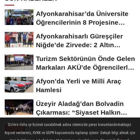
Afyonkarahisar’da Üniversite
Öğrencilerinin 8 Projesine
ÜNİDES...
Afyonkarahisarlı Güreşçiler
Niğde’de Zirvede: 2 Altın
Madalya...
Turizm Sektörünün Önde Gelen
Markaları AKÜ’de Öğrencilerle
Buluştu
Afyon’da Yerli ve Milli Araç
Hamlesi
Üzeyir Aladağ’dan Bolvadin
Çıkarması: “Siyaset Halkın
İçinde...
Sizlere daha iyi hizmet sunabilmek adına sitemizde çerez konumlandırmaktayız.
GÜNDEM
Kişisel verileriniz, KVKK ve GDPR kapsamında toplanıp işlenir. Detaylı bilgi almak için
Yayınlanma: 26 Ekim 2024 - 19:30