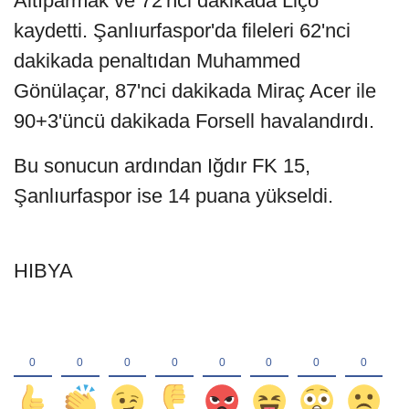
Altıparmak ve 72'nci dakikada Liço
kaydetti. Şanlıurfaspor'da fileleri 62'nci
dakikada penaltıdan Muhammed
Gönülaçar, 87'nci dakikada Miraç Acer ile
90+3'üncü dakikada Forsell havalandırdı.
Bu sonucun ardından Iğdır FK 15,
Şanlıurfaspor ise 14 puana yükseldi.
HIBYA