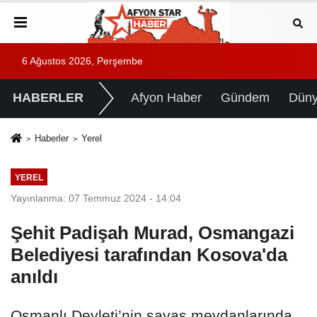
6 Ağustos 2026, Perşembe
HABERLER
Afyon Haber
Gündem
Dün
Haberler
Yerel
YEREL
Yayınlanma: 07 Temmuz 2024 - 14:04
Şehit Padişah Murad, Osmangazi
Belediyesi tarafından Kosova'da
anıldı
Osmanlı Devleti’nin savaş meydanlarında