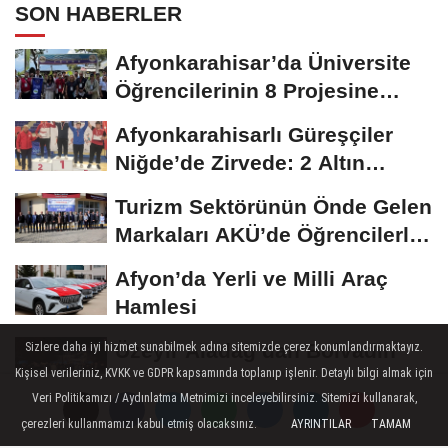
SON HABERLER
Afyonkarahisar’da Üniversite
Öğrencilerinin 8 Projesine
ÜNİDES...
Afyonkarahisarlı Güreşçiler
Niğde’de Zirvede: 2 Altın
Madalya...
Turizm Sektörünün Önde Gelen
Markaları AKÜ’de Öğrencilerle
Buluştu
Afyon’da Yerli ve Milli Araç
Hamlesi
Üzeyir Aladağ’dan Bolvadin
Sizlere daha iyi hizmet sunabilmek adına sitemizde çerez konumlandırmaktayız.
Kişisel verileriniz, KVKK ve GDPR kapsamında toplanıp işlenir. Detaylı bilgi almak için
Çıkarması: “Siyaset Halkın
Veri Politikamızı / Aydınlatma Metnimizi inceleyebilirsiniz. Sitemizi kullanarak,
İçinde...
çerezleri kullanmamızı kabul etmiş olacaksınız.
AYRINTILAR
TAMAM