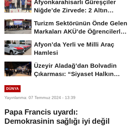
Afyonkarahisarlı Güreşçiler
Niğde’de Zirvede: 2 Altın
Madalya...
Turizm Sektörünün Önde Gelen
Markaları AKÜ’de Öğrencilerle
Buluştu
Afyon’da Yerli ve Milli Araç
Hamlesi
Üzeyir Aladağ’dan Bolvadin
Çıkarması: “Siyaset Halkın
İçinde...
DÜNYA
Yayınlanma: 07 Temmuz 2024 - 13:39
Papa Francis uyardı:
Demokrasinin sağlığı iyi değil