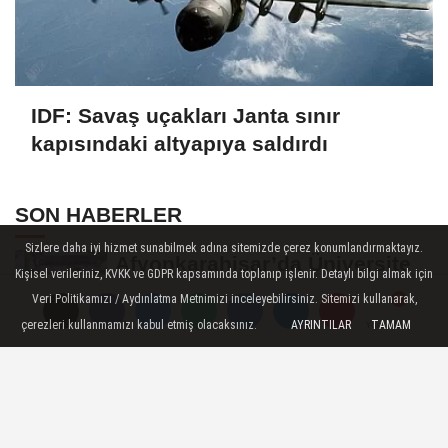
IDF: Savaş uçakları Janta sınır
kapısındaki altyapıya saldırdı
SON HABERLER
Sizlere daha iyi hizmet sunabilmek adına sitemizde çerez konumlandırmaktayız.
Afyonkarahisar’da Üniversite
Kişisel verileriniz, KVKK ve GDPR kapsamında toplanıp işlenir. Detaylı bilgi almak için
Öğrencilerinin 8 Projesine
Veri Politikamızı / Aydınlatma Metnimizi inceleyebilirsiniz. Sitemizi kullanarak,
ÜNİDES...
çerezleri kullanmamızı kabul etmiş olacaksınız.
AYRINTILAR
TAMAM
Yorumlar
Yorumlar
Afyonkarahisarlı Güreşçiler
Niğde’de Zirvede: 2 Altın
Madalya...
Turizm Sektörünün Önde Gelen
Markaları AKÜ’de Öğrencilerle