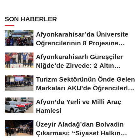
SON HABERLER
Afyonkarahisar’da Üniversite
Öğrencilerinin 8 Projesine
ÜNİDES...
Afyonkarahisarlı Güreşçiler
Niğde’de Zirvede: 2 Altın
Madalya...
Turizm Sektörünün Önde Gelen
Markaları AKÜ’de Öğrencilerle
Buluştu
Afyon’da Yerli ve Milli Araç
Hamlesi
Üzeyir Aladağ’dan Bolvadin
Çıkarması: “Siyaset Halkın