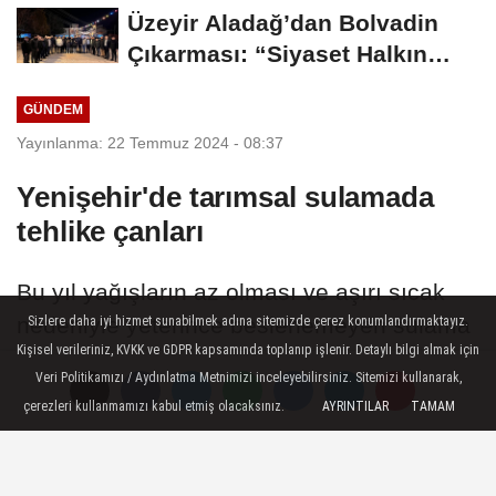
Üzeyir Aladağ’dan Bolvadin
Çıkarması: “Siyaset Halkın
İçinde...
GÜNDEM
Yayınlanma: 22 Temmuz 2024 - 08:37
Yenişehir'de tarımsal sulamada
tehlike çanları
Bu yıl yağışların az olması ve aşırı sıcak
nedeniyle yeterince beslenemeyen sulama
Sizlere daha iyi hizmet sunabilmek adına sitemizde çerez konumlandırmaktayız.
Kişisel verileriniz, KVKK ve GDPR kapsamında toplanıp işlenir. Detaylı bilgi almak için
göletlerinin bazılarında su seviyesi yüzde
Veri Politikamızı / Aydınlatma Metnimizi inceleyebilirsiniz. Sitemizi kullanarak,
20’lere kadar geriledi
çerezleri kullanmamızı kabul etmiş olacaksınız.
AYRINTILAR
TAMAM
22 Temmuz 2024 - 08:37
GÜNDEM