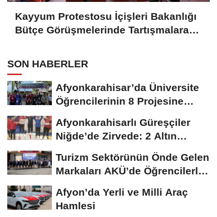
Kayyum Protestosu İçişleri Bakanlığı
Bütçe Görüşmelerinde Tartışmalara
neden oldu
SON HABERLER
Afyonkarahisar’da Üniversite
Öğrencilerinin 8 Projesine
ÜNİDES...
Afyonkarahisarlı Güreşçiler
Niğde’de Zirvede: 2 Altın
Madalya...
Turizm Sektörünün Önde Gelen
Markaları AKÜ’de Öğrencilerle
Buluştu
Afyon’da Yerli ve Milli Araç
Hamlesi