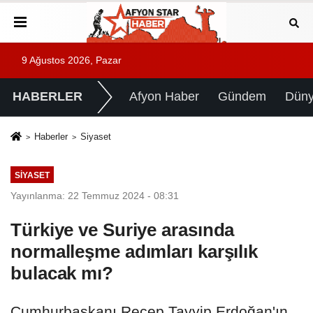
9 Ağustos 2026, Pazar
HABERLER
Afyon Haber
Gündem
Dün
Haberler
Siyaset
SIYASET
Yayınlanma: 22 Temmuz 2024 - 08:31
Türkiye ve Suriye arasında
normalleşme adımları karşılık
bulacak mı?
Cumhurbaşkanı Recep Tayyip Erdoğan'ın