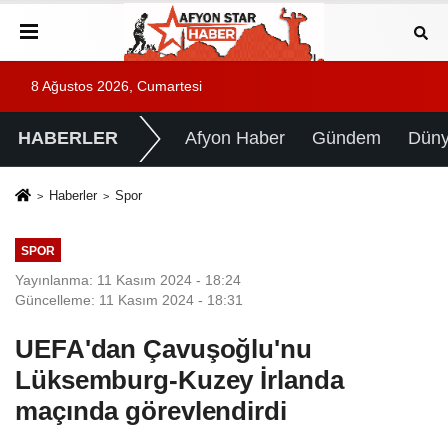
8 Ağustos 2026, Cumartesi
HABERLER
Afyon Haber
Gündem
Dün
Haberler
Spor
SPOR
Yayınlanma: 11 Kasım 2024 - 18:24
Güncelleme: 11 Kasım 2024 - 18:31
UEFA'dan Çavuşoğlu'nu
Lüksemburg-Kuzey İrlanda
maçında görevlendirdi