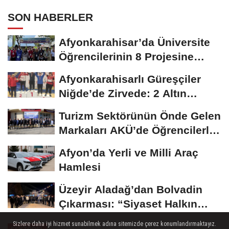
SON HABERLER
Afyonkarahisar’da Üniversite
Öğrencilerinin 8 Projesine
ÜNİDES...
Afyonkarahisarlı Güreşçiler
Niğde’de Zirvede: 2 Altın
Madalya...
Turizm Sektörünün Önde Gelen
Markaları AKÜ’de Öğrencilerle
Buluştu
Afyon’da Yerli ve Milli Araç
Hamlesi
Üzeyir Aladağ’dan Bolvadin
Çıkarması: “Siyaset Halkın
İçinde...
Sizlere daha iyi hizmet sunabilmek adına sitemizde çerez konumlandırmaktayız.