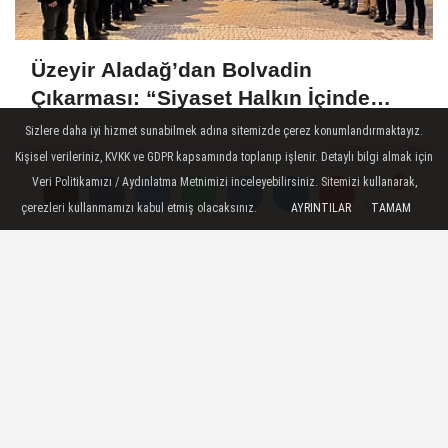
Üzeyir Aladağ’dan Bolvadin
Çıkarması: “Siyaset Halkın İçinde
Yapılır”
Sizlere daha iyi hizmet sunabilmek adına sitemizde çerez konumlandırmaktayız.
Kişisel verileriniz, KVKK ve GDPR kapsamında toplanıp işlenir. Detaylı bilgi almak için
Veri Politikamızı / Aydınlatma Metnimizi inceleyebilirsiniz. Sitemizi kullanarak,
çerezleri kullanmamızı kabul etmiş olacaksınız.
AYRINTILAR
TAMAM
Yorumlar
Yorumlar
Vali Aktaş: "Afyonkarahisar'a Hizmet
Büyük Bir Vefa Sorumluluğudur"