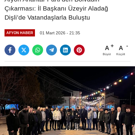
Çıkarması: İl Başkanı Üzeyir Aladağ
Dişli’de Vatandaşlarla Buluştu
01 Mart 2026 - 21:35
AFYON HABER
A
A
Büyüt
Küçült