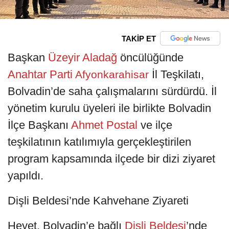
TAKİP ET
Başkan
Üzeyir Aladağ
öncülüğünde
Anahtar Parti
İl Teşkilatı,
Afyonkarahisar
Bolvadin’de saha çalışmalarını sürdürdü. İl
yönetim kurulu üyeleri ile birlikte Bolvadin
İlçe Başkanı
Ahmet Postal
ve ilçe
teşkilatının katılımıyla gerçekleştirilen
program kapsamında ilçede bir dizi ziyaret
yapıldı.
Dişli Beldesi’nde Kahvehane Ziyareti
Heyet, Bolvadin’e bağlı
Dişli Beldesi
’nde