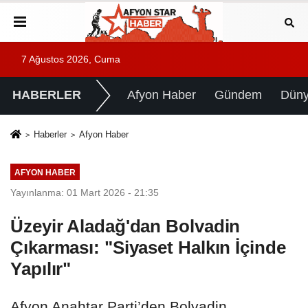
7 Ağustos 2026, Cuma
HABERLER
Afyon Haber
Gündem
Dün
Haberler
Afyon Haber
AFYON HABER
Yayınlanma: 01 Mart 2026 - 21:35
Üzeyir Aladağ'dan Bolvadin
Çıkarması: "Siyaset Halkın İçinde
Yapılır"
Afyon Anahtar Parti’den Bolvadin