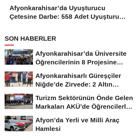
Afyonkarahisar’da Uyuşturucu
Çetesine Darbe: 558 Adet Uyuşturucu
Madde Ele Geçirildi
SON HABERLER
Afyonkarahisar’da Üniversite
Öğrencilerinin 8 Projesine
ÜNİDES...
Afyonkarahisarlı Güreşçiler
Niğde’de Zirvede: 2 Altın
Madalya...
Turizm Sektörünün Önde Gelen
Markaları AKÜ’de Öğrencilerle
Buluştu
Afyon’da Yerli ve Milli Araç
Hamlesi