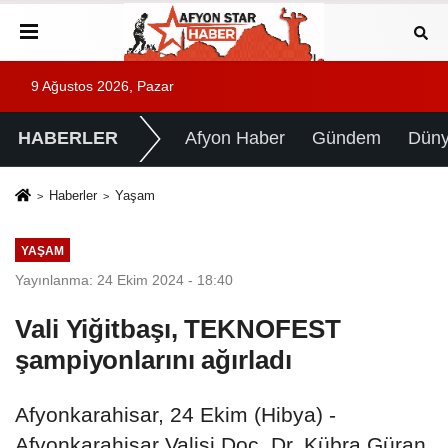
9 Ağustos 2026, Pazar
HABERLER
Afyon Haber
Gündem
Dün
Haberler
Yaşam
YAŞAM
Yayınlanma: 24 Ekim 2024 - 18:40
Vali Yiğitbaşı, TEKNOFEST
şampiyonlarını ağırladı
Afyonkarahisar, 24 Ekim (Hibya) -
Afyonkarahisar Valisi Doç. Dr. Kübra Güran