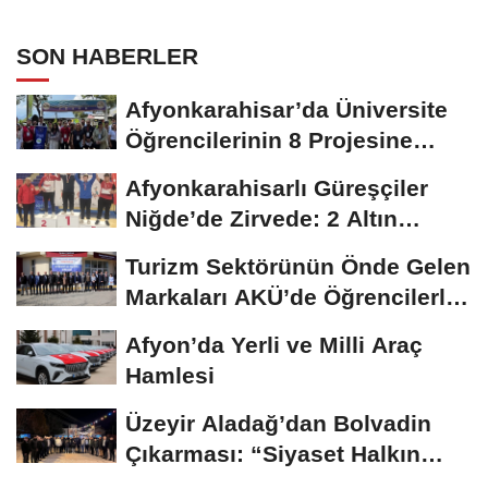
SON HABERLER
Afyonkarahisar’da Üniversite
Öğrencilerinin 8 Projesine
ÜNİDES...
Afyonkarahisarlı Güreşçiler
Niğde’de Zirvede: 2 Altın
Madalya...
Turizm Sektörünün Önde Gelen
Markaları AKÜ’de Öğrencilerle
Buluştu
Afyon’da Yerli ve Milli Araç
Hamlesi
Üzeyir Aladağ’dan Bolvadin
Çıkarması: “Siyaset Halkın
İçinde...