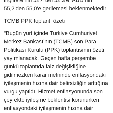
İngiltere’nin 52,4’ten 52,3’e, ABD’nin
55,2’den 55,0’e gerilemesi beklenmektedir.
TCMB PPK toplantı özeti
"Bugün yurt içinde Türkiye Cumhuriyet
Merkez Bankası’nın (TCMB) son Para
Politikası Kurulu (PPK) toplantısının özeti
yayımlanacak. Geçen hafta perşembe
günkü toplantıda faiz değişikliğine
gidilmezken karar metninde enflasyondaki
iyileşmenin hızına dair belirsizliğin arttığına
vurgu yapıldı. Hizmet enflasyonunda son
çeyrekte iyileşme beklentisi korunurken
enflasyondaki iyileşmenin hızına dair