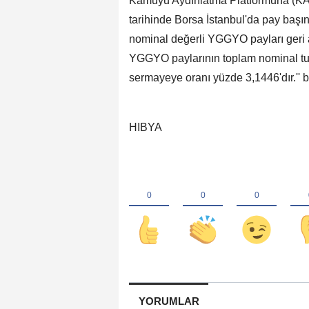
Kamuyu Aydınlatma Platformuna (KAP
tarihinde Borsa İstanbul'da pay başın
nominal değerli YGGYO payları geri al
YGGYO paylarının toplam nominal tut
sermayeye oranı yüzde 3,1446'dır.'' bil
HIBYA
YORUMLAR