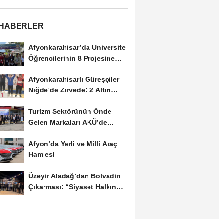
 HABERLER
Afyonkarahisar’da Üniversite
Öğrencilerinin 8 Projesine
ÜNİDES...
Afyonkarahisarlı Güreşçiler
Niğde’de Zirvede: 2 Altın
Madalya...
Turizm Sektörünün Önde
Gelen Markaları AKÜ’de
Öğrencilerle Buluştu
Afyon’da Yerli ve Milli Araç
Hamlesi
Üzeyir Aladağ’dan Bolvadin
Çıkarması: “Siyaset Halkın
İçinde...