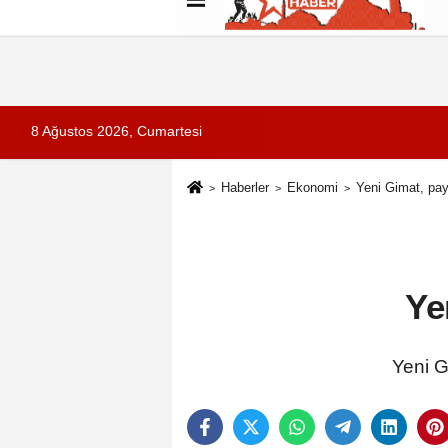
Künye
İletişim
Çerez Politikası
G
8 Ağustos 2026, Cumartesi
Haberler
Ekonomi
Yeni Gimat, payl
Ye
Yeni G