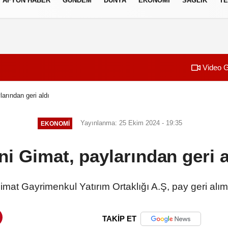
AFYON HABER
GÜNDEM
DÜNYA
EKONOMI
SAĞLIK
TE
izlilik İlkeleri
Video G
arından geri aldı
Yayınlanma: 25 Ekim 2024 - 19:35
EKONOMI
ni Gimat, paylarından geri a
imat Gayrimenkul Yatırım Ortaklığı A.Ş, pay geri alımı
TAKİP ET