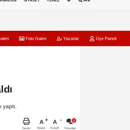
Ara
KNOLOJI
SIYASET
YEREL
aleri
Foto Galeri
Yazarlar
Üye Paneli
ldı
 yaptı.
A
A
Büyüt
Küçült
Yazdır
Yorumlar