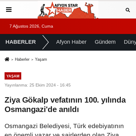
7 Ağustos 2026, Cuma
HABERLER
Afyon Haber
Gündem
Dün
Haberler
Yaşam
YAŞAM
Yayınlanma: 25 Ekim 2024 - 16:45
Ziya Gökalp vefatının 100. yılında
Osmangazi'de anıldı
Osmangazi Belediyesi, Türk edebiyatının
en önemli yazar ve şairlerden olan Ziya