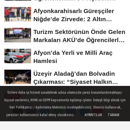
ÜNİDES...
Afyonkarahisarlı Güreşçiler
Niğde’de Zirvede: 2 Altın
Madalya...
Turizm Sektörünün Önde Gelen
Markaları AKÜ’de Öğrencilerle
Buluştu
Afyon’da Yerli ve Milli Araç
Hamlesi
Üzeyir Aladağ’dan Bolvadin
Çıkarması: “Siyaset Halkın
İçinde...
Sizlere daha iyi hizmet sunabilmek adına sitemizde çerez konumlandırmaktayız.
DÜNYA
Kişisel verileriniz, KVKK ve GDPR kapsamında toplanıp işlenir. Detaylı bilgi almak için
Yayınlanma: 25 Ekim 2024 - 16:45
Veri Politikamızı / Aydınlatma Metnimizi inceleyebilirsiniz. Sitemizi kullanarak,
çerezleri kullanmamızı kabul etmiş olacaksınız.
AYRINTILAR
TAMAM
Yorumlar
Yorumlar
AP Başkanı Metsola, Papa Francis
ile görüştü