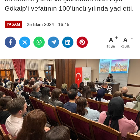
Gökalp’i vefatının 100’üncü yılında yad etti.
25 Ekim 2024 - 16:45
YAŞAM
A
A
Büyüt
Küçült