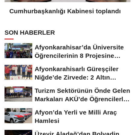
Cumhurbaşkanlığı Kabinesi toplandı
SON HABERLER
Afyonkarahisar’da Üniversite
Öğrencilerinin 8 Projesine
ÜNİDES...
Afyonkarahisarlı Güreşçiler
Niğde’de Zirvede: 2 Altın
Madalya...
Turizm Sektörünün Önde Gelen
Markaları AKÜ’de Öğrencilerle
Buluştu
Afyon’da Yerli ve Milli Araç
Hamlesi
Üzeyir Aladağ’dan Bolvadin