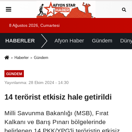
8 Ağustos 2026, Cumartesi
HABERLER
Afyon Haber
Gündem
Dün
Haberler
Gündem
GÜNDEM
Yayınlanma: 28 Ekim 2024 - 14:30
14 terörist etkisiz hale getirildi
Milli Savunma Bakanlığı (MSB), Fırat
Kalkanı ve Barış Pınarı bölgelerinde
belirlenen 14 PKK/YPG'li teröristin etkisiz