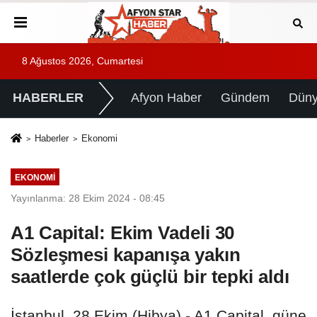
8 Ağustos 2026, Cumartesi
HABERLER
Afyon Haber
Gündem
Dün
Haberler
Ekonomi
EKONOMI
Yayınlanma: 28 Ekim 2024 - 08:45
A1 Capital: Ekim Vadeli 30
Sözleşmesi kapanışa yakın
saatlerde çok güçlü bir tepki aldı
İstanbul, 28 Ekim (Hibya) - A1 Capital, güne