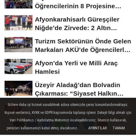
Öğrencilerinin 8 Projesine
ÜNİDES...
Afyonkarahisarlı Güreşçiler
Niğde’de Zirvede: 2 Altın
Madalya...
Turizm Sektörünün Önde Gelen
Markaları AKÜ’de Öğrencilerle
Buluştu
Afyon’da Yerli ve Milli Araç
Hamlesi
Üzeyir Aladağ’dan Bolvadin
Çıkarması: “Siyaset Halkın
İçinde...
Sizlere daha iyi hizmet sunabilmek adına sitemizde çerez konumlandırmaktayız.
DÜNYA
Kişisel verileriniz, KVKK ve GDPR kapsamında toplanıp işlenir. Detaylı bilgi almak için
Yayınlanma: 28 Ekim 2024 - 08:45
Veri Politikamızı / Aydınlatma Metnimizi inceleyebilirsiniz. Sitemizi kullanarak,
çerezleri kullanmamızı kabul etmiş olacaksınız.
AYRINTILAR
TAMAM
Yorumlar
Yorumlar
ABD Dışişleri Bakanı Blinken: