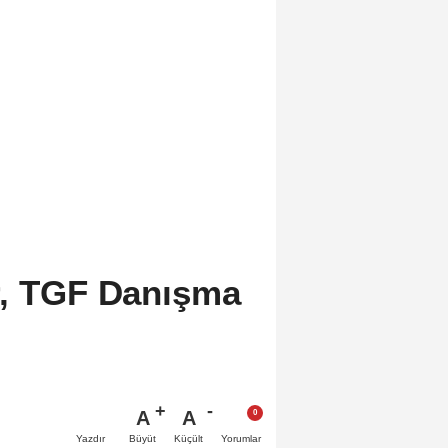
r, TGF Danışma
A
A
Büyüt
Küçült
Yazdır
Yorumlar