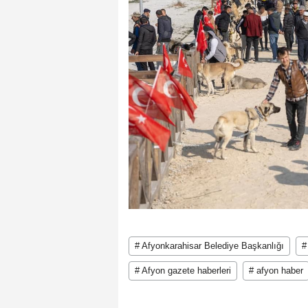
# Afyonkarahisar Belediye Başkanlığı
#
# Afyon gazete haberleri
# afyon haber