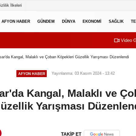
izlilik İlkeleri
AFYON HABER
GÜNDEM
DÜNYA
EKONOMI
SAĞLIK
TE
Video G
sar'da Kangal, Malaklı ve Çoban Köpekleri Güzellik Yarışması Düzenlendi
Yayınlanma: 03 Kasım 2024 - 13:42
AFYON HABER
ar'da Kangal, Malaklı ve Ço
üzellik Yarışması Düzenlen
TAKİP ET