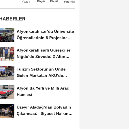
Büyüt
Küçült
Yazdır
Yorumlar
 HABERLER
Afyonkarahisar’da Üniversite
Öğrencilerinin 8 Projesine
ÜNİDES...
Afyonkarahisarlı Güreşçiler
Niğde’de Zirvede: 2 Altın
Madalya...
Turizm Sektörünün Önde
Gelen Markaları AKÜ’de
Öğrencilerle Buluştu
Afyon’da Yerli ve Milli Araç
Hamlesi
Üzeyir Aladağ’dan Bolvadin
Çıkarması: “Siyaset Halkın
İçinde...