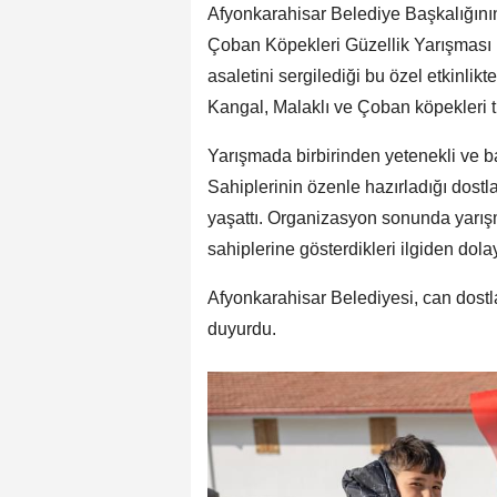
Afyonkarahisar Belediye Başkalığın
Çoban Köpekleri Güzellik Yarışması bü
asaletini sergilediği bu özel etkinlik
Kangal, Malaklı ve Çoban köpekleri t
Yarışmada birbirinden yetenekli ve bak
Sahiplerinin özenle hazırladığı dostl
yaşattı. Organizasyon sonunda yarışm
sahiplerine gösterdikleri ilgiden dolay
Afyonkarahisar Belediyesi, can dostla
duyurdu.