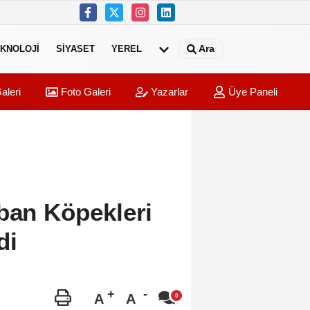
Ara
KNOLOJI
SIYASET
YEREL
aleri
Foto Galeri
Yazarlar
Üye Paneli
ban Köpekleri
di
A
A