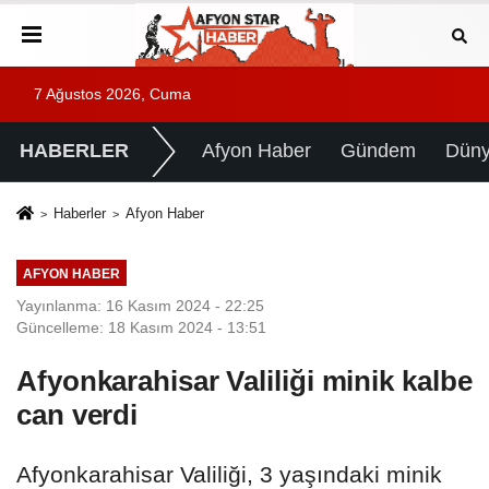
7 Ağustos 2026, Cuma
HABERLER
Afyon Haber
Gündem
Dün
Haberler
Afyon Haber
AFYON HABER
Yayınlanma: 16 Kasım 2024 - 22:25
Güncelleme: 18 Kasım 2024 - 13:51
Afyonkarahisar Valiliği minik kalbe
can verdi
Afyonkarahisar Valiliği, 3 yaşındaki minik