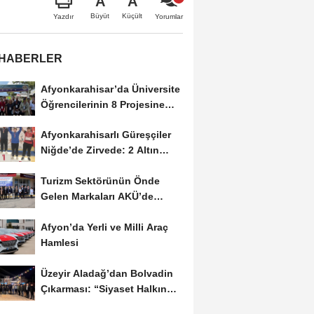
A
A
Büyüt
Küçült
Yazdır
Yorumlar
 HABERLER
Afyonkarahisar’da Üniversite
Öğrencilerinin 8 Projesine
ÜNİDES...
Afyonkarahisarlı Güreşçiler
Niğde’de Zirvede: 2 Altın
Madalya...
Turizm Sektörünün Önde
Gelen Markaları AKÜ’de
Öğrencilerle Buluştu
Afyon’da Yerli ve Milli Araç
Hamlesi
Üzeyir Aladağ’dan Bolvadin
Çıkarması: “Siyaset Halkın
İçinde...