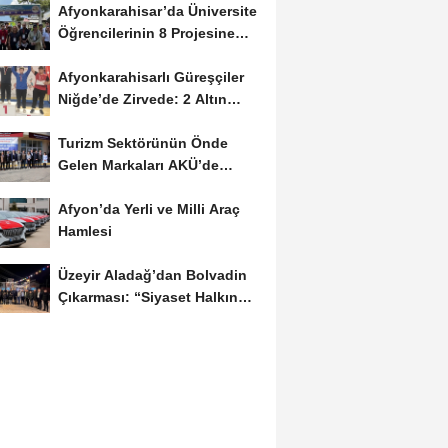
Afyonkarahisar’da Üniversite
Öğrencilerinin 8 Projesine
ÜNİDES...
Afyonkarahisarlı Güreşçiler
Niğde’de Zirvede: 2 Altın
Madalya...
Turizm Sektörünün Önde
Gelen Markaları AKÜ’de
Öğrencilerle Buluştu
Afyon’da Yerli ve Milli Araç
Hamlesi
Üzeyir Aladağ’dan Bolvadin
Çıkarması: “Siyaset Halkın
İçinde...