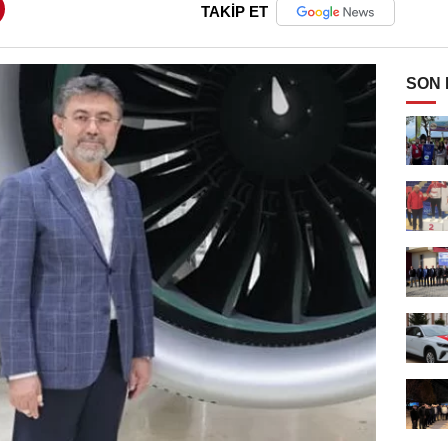
TAKİP ET
SON