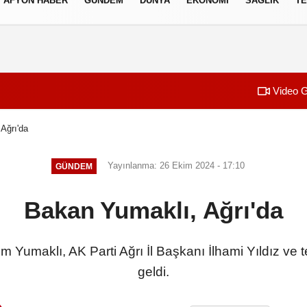
AFYON HABER
GÜNDEM
DÜNYA
EKONOMI
SAĞLIK
TE
izlilik İlkeleri
Video G
Ağrı'da
Yayınlanma: 26 Ekim 2024 - 17:10
GÜNDEM
Bakan Yumaklı, Ağrı'da
Yumaklı, AK Parti Ağrı İl Başkanı İlhami Yıldız ve t
geldi.