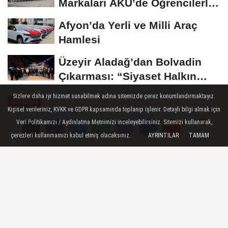
Markaları AKÜ’de Öğrencilerle
Buluştu
Afyon’da Yerli ve Milli Araç
Hamlesi
Üzeyir Aladağ’dan Bolvadin
Çıkarması: “Siyaset Halkın
İçinde...
Sizlere daha iyi hizmet sunabilmek adına sitemizde çerez konumlandırmaktayız.
GÜNDEM
Kişisel verileriniz, KVKK ve GDPR kapsamında toplanıp işlenir. Detaylı bilgi almak için
Yayınlanma: 25 Ekim 2024 - 18:00
Veri Politikamızı / Aydınlatma Metnimizi inceleyebilirsiniz. Sitemizi kullanarak,
çerezleri kullanmamızı kabul etmiş olacaksınız.
AYRINTILAR
TAMAM
Yorumlar
Yorumlar
DEVA Partisi'nde Genel Başkan
Yardımcıları belli oldu
DEVA Partisi’nde 2. Olağan Büyük Kongre
sonrasında Genel Merkez Başkanlık Kurulu
belirlendi, Genel Başkan Yardımcıları ve