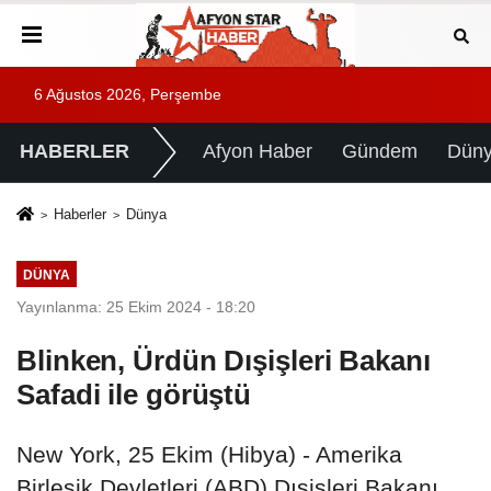
6 Ağustos 2026, Perşembe
HABERLER
Afyon Haber
Gündem
Dün
Haberler
Dünya
DÜNYA
Yayınlanma: 25 Ekim 2024 - 18:20
Blinken, Ürdün Dışişleri Bakanı
Safadi ile görüştü
New York, 25 Ekim (Hibya) - Amerika
Birleşik Devletleri (ABD) Dışişleri Bakanı