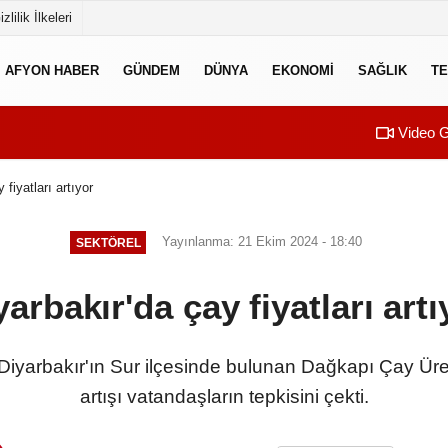
izlilik İlkeleri
AFYON HABER
GÜNDEM
DÜNYA
EKONOMI
SAĞLIK
TE
Video G
 fiyatları artıyor
Yayınlanma: 21 Ekim 2024 - 18:40
SEKTÖREL
yarbakır'da çay fiyatları artı
 Diyarbakır'ın Sur ilçesinde bulunan Dağkapı Çay Üret
artışı vatandaşların tepkisini çekti.