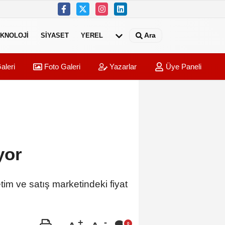
Ara
KNOLOJI
SIYASET
YEREL
aleri
Foto Galeri
Yazarlar
Üye Paneli
yor
im ve satış marketindeki fiyat