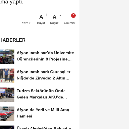
ama yaptı.
A
A
Büyüt
Küçült
Yazdır
Yorumlar
 HABERLER
Afyonkarahisar’da Üniversite
Öğrencilerinin 8 Projesine
ÜNİDES...
Afyonkarahisarlı Güreşçiler
Niğde’de Zirvede: 2 Altın
Madalya...
Turizm Sektörünün Önde
Gelen Markaları AKÜ’de
Öğrencilerle Buluştu
Afyon’da Yerli ve Milli Araç
Hamlesi
Üzeyir Aladağ’dan Bolvadin