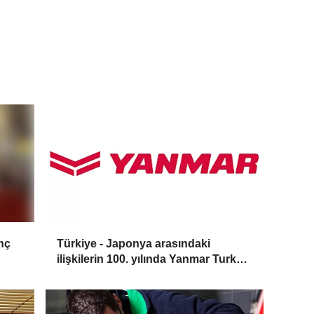
nç
Türkiye - Japonya arasındaki
ilişkilerin 100. yılında Yanmar Turkey
aktif rol üstlendi