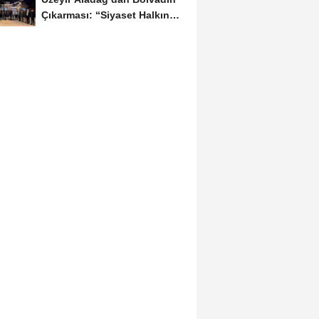
Çıkarması: “Siyaset Halkın
İçinde...