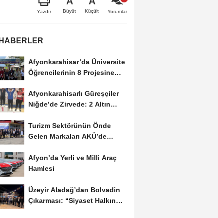
A
A
Büyüt
Küçült
Yazdır
Yorumlar
 HABERLER
Afyonkarahisar’da Üniversite
Öğrencilerinin 8 Projesine
ÜNİDES...
Afyonkarahisarlı Güreşçiler
Niğde’de Zirvede: 2 Altın
Madalya...
Turizm Sektörünün Önde
Gelen Markaları AKÜ’de
Öğrencilerle Buluştu
Afyon’da Yerli ve Milli Araç
Hamlesi
Üzeyir Aladağ’dan Bolvadin
Çıkarması: “Siyaset Halkın
İçinde...