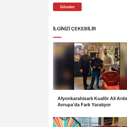
Gönder
İLGINIZI ÇEKEBILIR
Afyonkarahisarlı Kuaför Ali Ardı
Avrupa’da Fark Yaratıyor