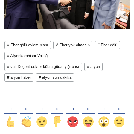
# Eber gölü eylem planı
# Eber yok olmasın
# Eber gölü
# Afyonkarahisar Valiliği
# vali Doçent doktor kübra güran yiğitbaşı
# afyon
# afyon haber
# afyon son dakika