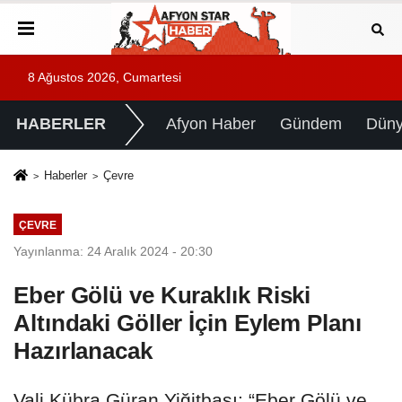
8 Ağustos 2026, Cumartesi
HABERLER
Afyon Haber
Gündem
Dün
Haberler
Çevre
ÇEVRE
Yayınlanma: 24 Aralık 2024 - 20:30
Eber Gölü ve Kuraklık Riski
Altındaki Göller İçin Eylem Planı
Hazırlanacak
Vali Kübra Güran Yiğitbaşı: “Eber Gölü ve