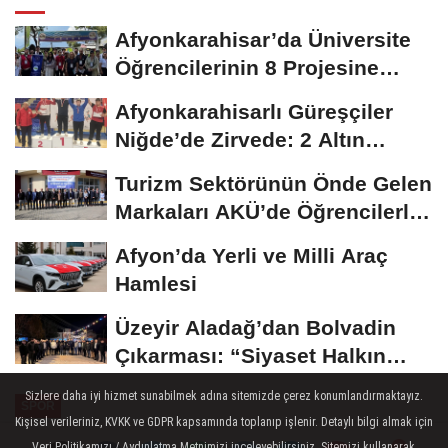
Afyonkarahisar’da Üniversite
Öğrencilerinin 8 Projesine
ÜNİDES...
Afyonkarahisarlı Güreşçiler
Niğde’de Zirvede: 2 Altın
Madalya...
Turizm Sektörünün Önde Gelen
Markaları AKÜ’de Öğrencilerle
Buluştu
Afyon’da Yerli ve Milli Araç
Hamlesi
Üzeyir Aladağ’dan Bolvadin
Çıkarması: “Siyaset Halkın
İçinde...
Sizlere daha iyi hizmet sunabilmek adına sitemizde çerez konumlandırmaktayız.
SPOR
Kişisel verileriniz, KVKK ve GDPR kapsamında toplanıp işlenir. Detaylı bilgi almak için
Yayınlanma: 24 Aralık 2024 - 17:36
Veri Politikamızı / Aydınlatma Metnimizi inceleyebilirsiniz. Sitemizi kullanarak,