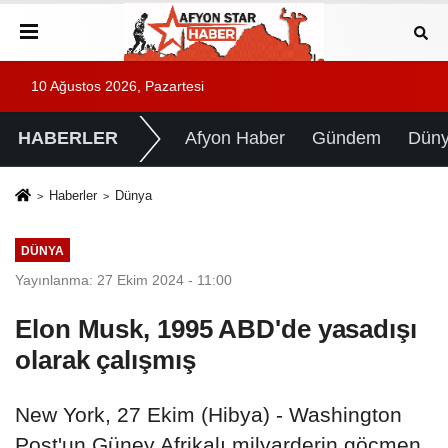
10 Ağustos 2026, Pazartesi
HABERLER
Afyon Haber
Gündem
Dün
Haberler
Dünya
DÜNYA
Yayınlanma: 27 Ekim 2024 - 11:00
Elon Musk, 1995 ABD'de yasadışı
olarak çalışmış
New York, 27 Ekim (Hibya) - Washington
Post'un Güney Afrikalı milyarderin göçmen