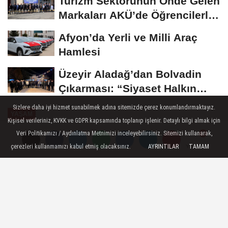
Turizm Sektörünün Önde Gelen
Markaları AKÜ’de Öğrencilerle
Buluştu
Afyon’da Yerli ve Milli Araç
Hamlesi
Üzeyir Aladağ’dan Bolvadin
Çıkarması: “Siyaset Halkın
İçinde...
Sizlere daha iyi hizmet sunabilmek adına sitemizde çerez konumlandırmaktayız.
YAŞAM
Kişisel verileriniz, KVKK ve GDPR kapsamında toplanıp işlenir. Detaylı bilgi almak için
Yayınlanma: 27 Ekim 2024 - 10:50
Veri Politikamızı / Aydınlatma Metnimizi inceleyebilirsiniz. Sitemizi kullanarak,
çerezleri kullanmamızı kabul etmiş olacaksınız.
AYRINTILAR
TAMAM
Yorumlar
Yorumlar
İzmir'de Cumhuriyet Bayramı
hazırlıkları tamamlandı
İzmir Büyükşehir Belediyesi, 29 Ekim
Cumhuriyet Bayramı kutlamaları için