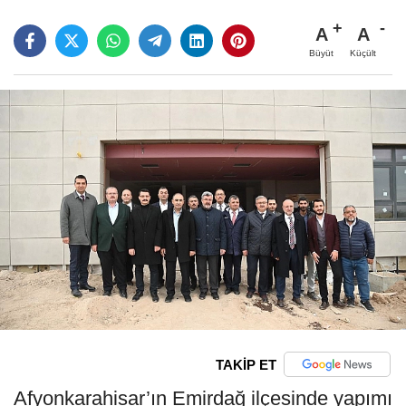
A
A
Büyüt
Küçült
TAKİP ET
Afyonkarahisar’ın Emirdağ ilçesinde yapımı