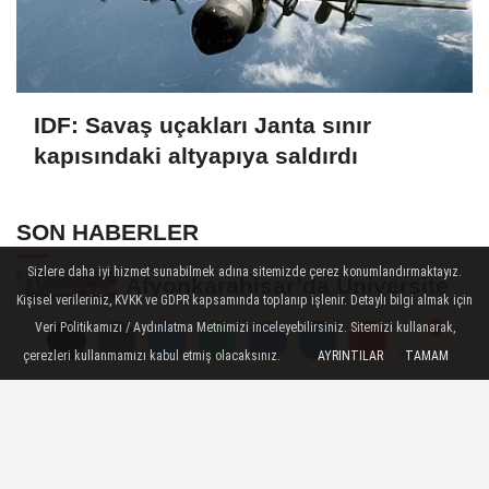
IDF: Savaş uçakları Janta sınır
kapısındaki altyapıya saldırdı
SON HABERLER
Sizlere daha iyi hizmet sunabilmek adına sitemizde çerez konumlandırmaktayız.
Afyonkarahisar’da Üniversite
Kişisel verileriniz, KVKK ve GDPR kapsamında toplanıp işlenir. Detaylı bilgi almak için
Öğrencilerinin 8 Projesine
Veri Politikamızı / Aydınlatma Metnimizi inceleyebilirsiniz. Sitemizi kullanarak,
ÜNİDES...
çerezleri kullanmamızı kabul etmiş olacaksınız.
AYRINTILAR
TAMAM
Yorumlar
Yorumlar
Yorumlar
Afyonkarahisarlı Güreşçiler
Niğde’de Zirvede: 2 Altın
Madalya...
Turizm Sektörünün Önde Gelen
Markaları AKÜ’de Öğrencilerle