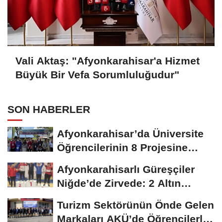
Vali Aktaş: "Afyonkarahisar'a Hizmet
Büyük Bir Vefa Sorumluluğudur"
SON HABERLER
Afyonkarahisar’da Üniversite
Öğrencilerinin 8 Projesine
ÜNİDES...
Afyonkarahisarlı Güreşçiler
Niğde’de Zirvede: 2 Altın
Madalya...
Turizm Sektörünün Önde Gelen
Markaları AKÜ’de Öğrencilerle