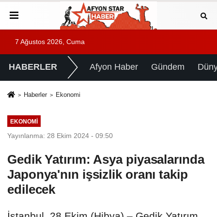
7 Ağustos 2026, Cuma
HABERLER
Afyon Haber
Gündem
Dün
Haberler
Ekonomi
EKONOMI
Yayınlanma: 28 Ekim 2024 - 09:50
Gedik Yatırım: Asya piyasalarında
Japonya'nın işsizlik oranı takip
edilecek
İstanbul, 28 Ekim (Hibya) – Gedik Yatırım,