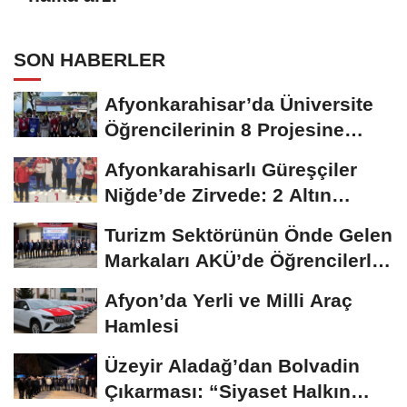
SON HABERLER
Afyonkarahisar’da Üniversite
Öğrencilerinin 8 Projesine
ÜNİDES...
Afyonkarahisarlı Güreşçiler
Niğde’de Zirvede: 2 Altın
Madalya...
Turizm Sektörünün Önde Gelen
Markaları AKÜ’de Öğrencilerle
Buluştu
Afyon’da Yerli ve Milli Araç
Hamlesi
Üzeyir Aladağ’dan Bolvadin
Çıkarması: “Siyaset Halkın