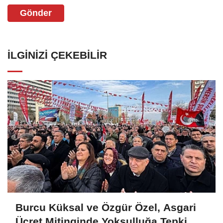
Gönder
İLGINIZI ÇEKEBILIR
Burcu Küksal ve Özgür Özel, Asgari
Ücret Mitinginde Yoksulluğa Tepki