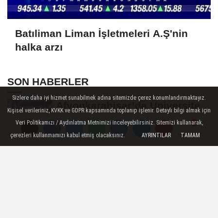
Batıliman Liman İşletmeleri A.Ş'nin
halka arzı
SON HABERLER
Sizlere daha iyi hizmet sunabilmek adına sitemizde çerez konumlandırmaktayız.
Afyonkarahisar’da Üniversite
Kişisel verileriniz, KVKK ve GDPR kapsamında toplanıp işlenir. Detaylı bilgi almak için
Öğrencilerinin 8 Projesine
Veri Politikamızı / Aydınlatma Metnimizi inceleyebilirsiniz. Sitemizi kullanarak,
ÜNİDES...
çerezleri kullanmamızı kabul etmiş olacaksınız.
AYRINTILAR
TAMAM
Yorumlar
Yorumlar
Yorumlar
Afyonkarahisarlı Güreşçiler
Niğde’de Zirvede: 2 Altın
Madalya...
Turizm Sektörünün Önde Gelen
Markaları AKÜ’de Öğrencilerle
Buluştu
Afyon’da Yerli ve Milli Araç