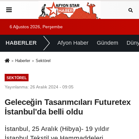
6 Ağustos 2026, Perşembe
HABERLER
Afyon Haber
Gündem
Dün
Haberler
Sektörel
SEKTÖREL
Yayınlanma: 26 Aralık 2024 - 09:05
Geleceğin Tasarımcıları Futuretex
İstanbul'da belli oldu
İstanbul, 25 Aralık (Hibya)- 19 yıldır
İstanbul Tekstil ve Hammaddeleri