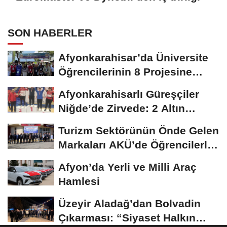
SON HABERLER
Afyonkarahisar’da Üniversite
Öğrencilerinin 8 Projesine
ÜNİDES...
Afyonkarahisarlı Güreşçiler
Niğde’de Zirvede: 2 Altın
Madalya...
Turizm Sektörünün Önde Gelen
Markaları AKÜ’de Öğrencilerle
Buluştu
Afyon’da Yerli ve Milli Araç
Hamlesi
Üzeyir Aladağ’dan Bolvadin
Çıkarması: “Siyaset Halkın