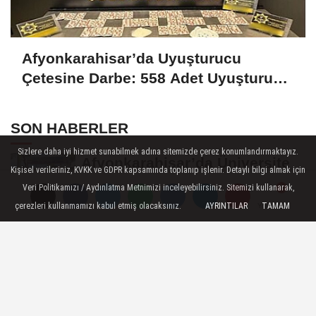
Afyonkarahisar’da Uyuşturucu
Çetesine Darbe: 558 Adet Uyuşturucu
Madde Ele Geçirildi
SON HABERLER
Sizlere daha iyi hizmet sunabilmek adına sitemizde çerez konumlandırmaktayız.
Afyonkarahisar’da Üniversite
Kişisel verileriniz, KVKK ve GDPR kapsamında toplanıp işlenir. Detaylı bilgi almak için
Öğrencilerinin 8 Projesine
Veri Politikamızı / Aydınlatma Metnimizi inceleyebilirsiniz. Sitemizi kullanarak,
ÜNİDES...
çerezleri kullanmamızı kabul etmiş olacaksınız.
AYRINTILAR
TAMAM
Yorumlar
Yorumlar
Afyonkarahisarlı Güreşçiler
Niğde’de Zirvede: 2 Altın
Madalya...
Turizm Sektörünün Önde Gelen
Markaları AKÜ’de Öğrencilerle
Buluştu
Afyon’da Yerli ve Milli Araç