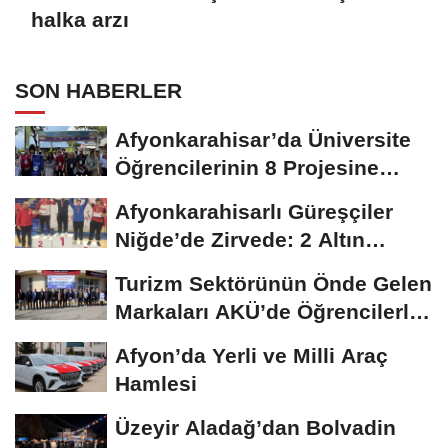
halka arzı
SON HABERLER
Afyonkarahisar’da Üniversite
Öğrencilerinin 8 Projesine
ÜNİDES...
Afyonkarahisarlı Güreşçiler
Niğde’de Zirvede: 2 Altın
Madalya...
Turizm Sektörünün Önde Gelen
Markaları AKÜ’de Öğrencilerle
Buluştu
Afyon’da Yerli ve Milli Araç
Hamlesi
Üzeyir Aladağ’dan Bolvadin