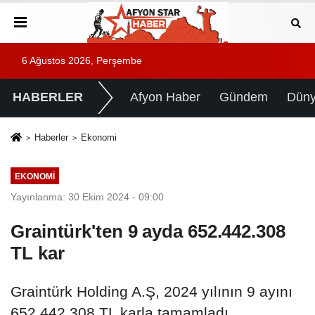
6 Ağustos 2026, Perşembe
HABERLER
Afyon Haber
Gündem
Dün
Haberler
Ekonomi
EKONOMI
Yayınlanma: 30 Ekim 2024 - 09:00
Graintürk'ten 9 ayda 652.442.308
TL kar
Graintürk Holding A.Ş, 2024 yılının 9 ayını
652.442.308 TL karla tamamladı.