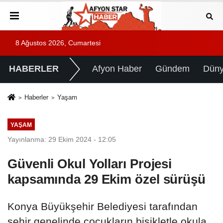
8 Ağustos 2026, Cumartesi
HABERLER
Afyon Haber
Gündem
Dün
Haberler
Yaşam
YAŞAM
Yayınlanma: 29 Ekim 2024 - 12:05
Güvenli Okul Yolları Projesi
kapsamında 29 Ekim özel sürüşü
Konya Büyükşehir Belediyesi tarafından
şehir genelinde çocukların bisikletle okula