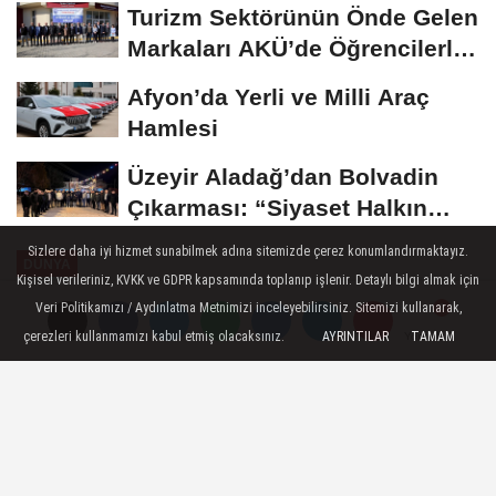
Turizm Sektörünün Önde Gelen
Markaları AKÜ’de Öğrencilerle
Buluştu
Afyon’da Yerli ve Milli Araç
Hamlesi
Üzeyir Aladağ’dan Bolvadin
Çıkarması: “Siyaset Halkın
İçinde...
Sizlere daha iyi hizmet sunabilmek adına sitemizde çerez konumlandırmaktayız.
DÜNYA
Kişisel verileriniz, KVKK ve GDPR kapsamında toplanıp işlenir. Detaylı bilgi almak için
Yayınlanma: 29 Ekim 2024 - 12:00
Veri Politikamızı / Aydınlatma Metnimizi inceleyebilirsiniz. Sitemizi kullanarak,
çerezleri kullanmamızı kabul etmiş olacaksınız.
AYRINTILAR
TAMAM
Yorumlar
Yorumlar
Macaristan Başbakanı Orban'dan
Gürcistan'a ziyaret
Tiflis, 29 Ekim (Hibya) - Macaristan
Başbakanı Viktor Orban, Gürcistan’a resmi