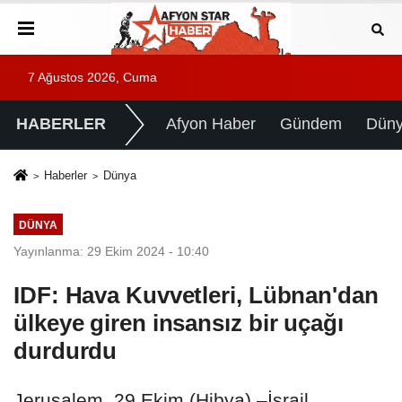
7 Ağustos 2026, Cuma
HABERLER
Afyon Haber
Gündem
Dün
Haberler
Dünya
DÜNYA
Yayınlanma: 29 Ekim 2024 - 10:40
IDF: Hava Kuvvetleri, Lübnan'dan
ülkeye giren insansız bir uçağı
durdurdu
Jerusalem, 29 Ekim (Hibya) –İsrail