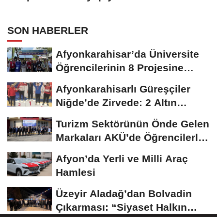
SON HABERLER
Afyonkarahisar’da Üniversite
Öğrencilerinin 8 Projesine
ÜNİDES...
Afyonkarahisarlı Güreşçiler
Niğde’de Zirvede: 2 Altın
Madalya...
Turizm Sektörünün Önde Gelen
Markaları AKÜ’de Öğrencilerle
Buluştu
Afyon’da Yerli ve Milli Araç
Hamlesi
Üzeyir Aladağ’dan Bolvadin
Çıkarması: “Siyaset Halkın