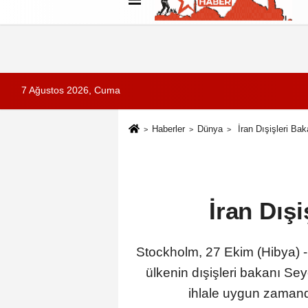
Künye
İletişim
Çerez Politikası
G
7 Ağustos 2026, Cuma
Haberler
Dünya
İran Dışişleri Ba
İran Dış
Stockholm, 27 Ekim (Hibya) - İ
ülkenin dışişleri bakanı Se
ihlale uygun zamand