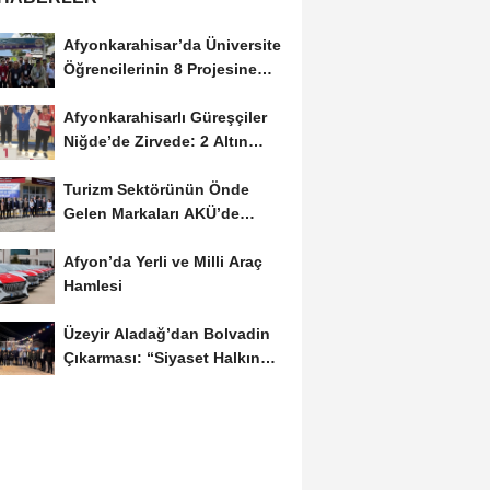
Afyonkarahisar’da Üniversite
Öğrencilerinin 8 Projesine
ÜNİDES...
Afyonkarahisarlı Güreşçiler
Niğde’de Zirvede: 2 Altın
Madalya...
Turizm Sektörünün Önde
Gelen Markaları AKÜ’de
Öğrencilerle Buluştu
Afyon’da Yerli ve Milli Araç
Hamlesi
Üzeyir Aladağ’dan Bolvadin
Çıkarması: “Siyaset Halkın
İçinde...