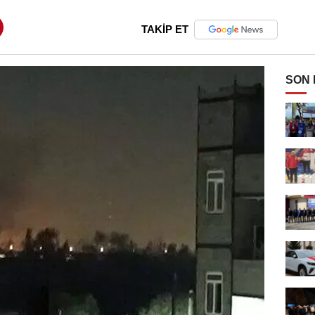
TAKİP ET
SON