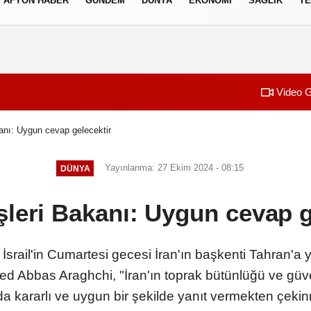
AFYON HABER
GÜNDEM
DÜNYA
EKONOMI
SAĞLIK
TE
izlilik İlkeleri
Video G
kanı: Uygun cevap gelecektir
Yayınlanma: 27 Ekim 2024 - 08:15
DÜNYA
işleri Bakanı: Uygun cevap g
srail'in Cumartesi gecesi İran'ın başkenti Tahran'a y
yed Abbas Araghchi, "İran'ın toprak bütünlüğü ve güve
a kararlı ve uygun bir şekilde yanıt vermekten çekin