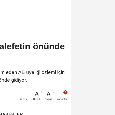
halefetin önünde
am eden AB üyeliği özlemi için
önde gidiyor.
A
A
Büyüt
Küçült
Yazdır
Yorumlar
 HABERLER