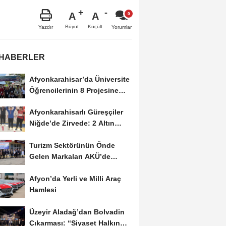
A
A
Büyüt
Küçült
Yazdır
Yorumlar
 HABERLER
Afyonkarahisar’da Üniversite
Öğrencilerinin 8 Projesine
ÜNİDES...
Afyonkarahisarlı Güreşçiler
Niğde’de Zirvede: 2 Altın
Madalya...
Turizm Sektörünün Önde
Gelen Markaları AKÜ’de
Öğrencilerle Buluştu
Afyon’da Yerli ve Milli Araç
Hamlesi
Üzeyir Aladağ’dan Bolvadin
Çıkarması: “Siyaset Halkın