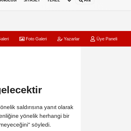
Ara
KNOLOJI
SIYASET
YEREL
aleri
Foto Galeri
Yazarlar
Üye Paneli
elecektir
önelik saldırısına yanıt olarak
nliğine yönelik herhangi bir
meyeceğini" söyledi.