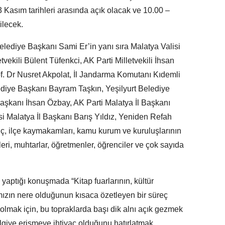
 Kasım tarihleri arasında açık olacak ve 10.00 –
ilecek.
elediye Başkanı Sami Er’in yanı sıra Malatya Valisi
vekili Bülent Tüfenkci, AK Parti Milletvekili İhsan
f. Dr Nusret Akpolat, İl Jandarma Komutanı Kıdemli
ediye Başkanı Bayram Taşkın, Yeşilyurt Belediye
aşkanı İhsan Özbay, AK Parti Malatya İl Başkanı
i Malatya İl Başkanı Barış Yıldız, Yeniden Refah
lıç, ilçe kaymakamları, kamu kurum ve kuruluşlarının
ileri, muhtarlar, öğretmenler, öğrenciler ve çok sayıda
 yaptığı konuşmada “Kitap fuarlarının, kültür
şımızın nere olduğunun kısaca özetleyen bir süreç
 olmak için, bu topraklarda başı dik alnı açık gezmek
lgiye erişmeye ihtiyaç olduğunu hatırlatmak