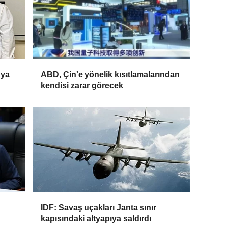
nya
ABD, Çin'e yönelik kısıtlamalarından
kendisi zarar görecek
IDF: Savaş uçakları Janta sınır
kapısındaki altyapıya saldırdı