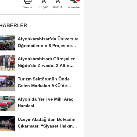
A
A
Büyüt
Küçült
Yazdır
Yorumlar
 HABERLER
Afyonkarahisar’da Üniversite
Öğrencilerinin 8 Projesine
ÜNİDES...
Afyonkarahisarlı Güreşçiler
Niğde’de Zirvede: 2 Altın
Madalya...
Turizm Sektörünün Önde
Gelen Markaları AKÜ’de
Öğrencilerle Buluştu
Afyon’da Yerli ve Milli Araç
Hamlesi
Üzeyir Aladağ’dan Bolvadin
Çıkarması: “Siyaset Halkın
İçinde...