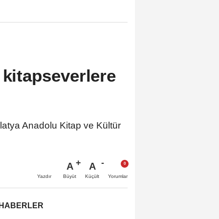
 kitapseverlere
latya Anadolu Kitap ve Kültür
A
A
Büyüt
Küçült
Yazdır
Yorumlar
 HABERLER