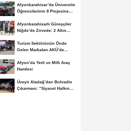
Afyonkarahisar’da Üniversite
Öğrencilerinin 8 Projesine
ÜNİDES...
Afyonkarahisarlı Güreşçiler
Niğde’de Zirvede: 2 Altın
Madalya...
Turizm Sektörünün Önde
Gelen Markaları AKÜ’de
Öğrencilerle Buluştu
Afyon’da Yerli ve Milli Araç
Hamlesi
Üzeyir Aladağ’dan Bolvadin
Çıkarması: “Siyaset Halkın
İçinde...