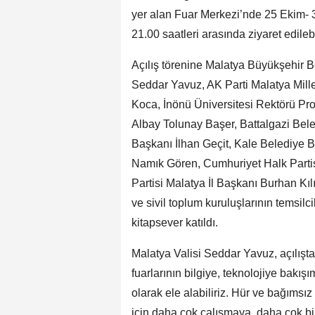
yer alan Fuar Merkezi’nde 25 Ekim- 3
21.00 saatleri arasında ziyaret edileb
Açılış törenine Malatya Büyükşehir B
Seddar Yavuz, AK Parti Malatya Millet
Koca, İnönü Üniversitesi Rektörü Pro
Albay Tolunay Başer, Battalgazi Bel
Başkanı İlhan Geçit, Kale Belediye B
Namık Gören, Cumhuriyet Halk Partis
Partisi Malatya İl Başkanı Burhan Kı
ve sivil toplum kuruluşlarının temsilc
kitapsever katıldı.
Malatya Valisi Seddar Yavuz, açılışta
fuarlarının bilgiye, teknolojiye bakı
olarak ele alabiliriz. Hür ve bağımsız
için daha çok çalışmaya, daha çok bi