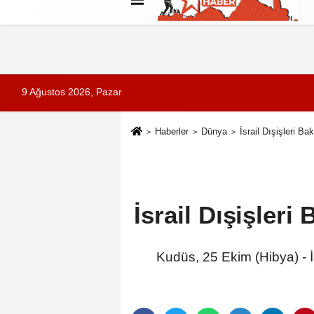
Künye
İletişim
Çerez Politikası
G
9 Ağustos 2026, Pazar
Haberler
Dünya
İsrail Dışişleri B
İsrail Dışişler
Kudüs, 25 Ekim (Hibya) - İ