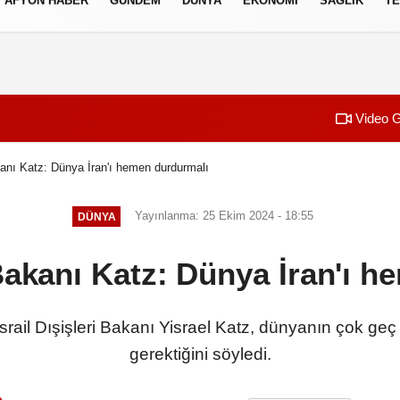
AFYON HABER
GÜNDEM
DÜNYA
EKONOMI
SAĞLIK
TE
izlilik İlkeleri
Video G
akanı Katz: Dünya İran'ı hemen durdurmalı
Yayınlanma: 25 Ekim 2024 - 18:55
DÜNYA
i Bakanı Katz: Dünya İran'ı 
srail Dışişleri Bakanı Yisrael Katz, dünyanın çok ge
gerektiğini söyledi.