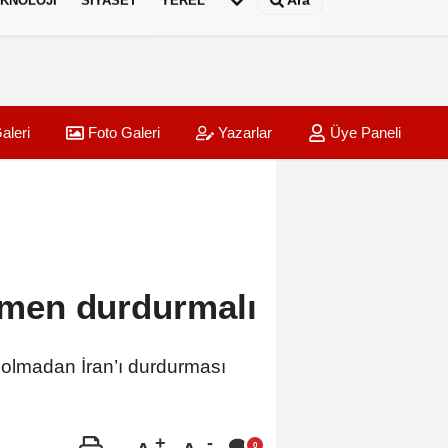
Ara
KNOLOJI
SIYASET
YEREL
aleri
Foto Galeri
Yazarlar
Üye Paneli
hemen durdurmalı
ç olmadan İran’ı durdurması