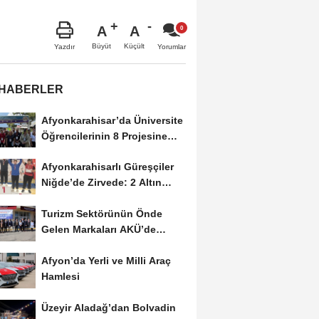
A
A
Büyüt
Küçült
Yazdır
Yorumlar
 HABERLER
Afyonkarahisar’da Üniversite
Öğrencilerinin 8 Projesine
ÜNİDES...
Afyonkarahisarlı Güreşçiler
Niğde’de Zirvede: 2 Altın
Madalya...
Turizm Sektörünün Önde
Gelen Markaları AKÜ’de
Öğrencilerle Buluştu
Afyon’da Yerli ve Milli Araç
Hamlesi
Üzeyir Aladağ’dan Bolvadin