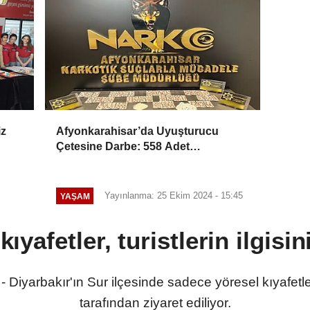
iz
Afyonkarahisar’da Uyuşturucu
Çetesine Darbe: 558 Adet
Uyuşturucu Madde Ele Geçirildi
Yayınlanma: 25 Ekim 2024 - 15:45
YAŞAM
kıyafetler, turistlerin ilgisin
 Diyarbakır'ın Sur ilçesinde sadece yöresel kıyafetler
tarafından ziyaret ediliyor.