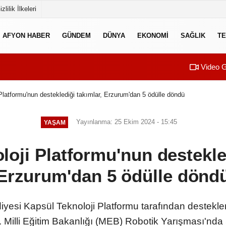
izlilik İlkeleri
AFYON HABER
GÜNDEM
DÜNYA
EKONOMI
SAĞLIK
TE
Video G
Platformu'nun desteklediği takımlar, Erzurum'dan 5 ödülle döndü
Yayınlanma: 25 Ekim 2024 - 15:45
YAŞAM
loji Platformu'nun destekled
Erzurum'dan 5 ödülle dönd
yesi Kapsül Teknoloji Platformu tarafından destekle
 Milli Eğitim Bakanlığı (MEB) Robotik Yarışması'nda 