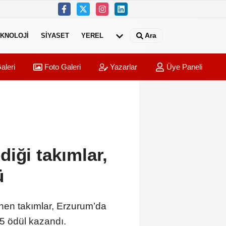
Ara
KNOLOJI
SIYASET
YEREL
aleri
Foto Galeri
Yazarlar
Üye Paneli
iği takımlar,
ü
nen takımlar, Erzurum’da
5 ödül kazandı.