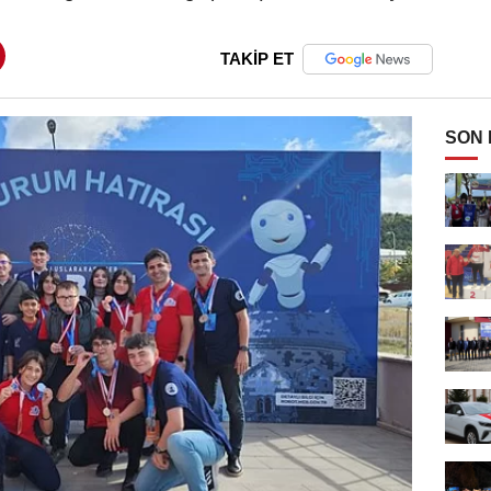
TAKİP ET
SON