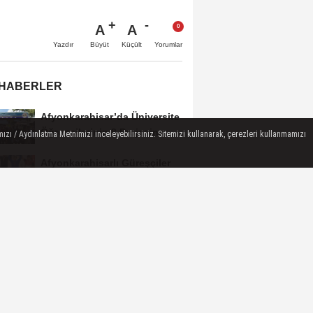
A
A
Büyüt
Küçült
Yazdır
Yorumlar
 HABERLER
Afyonkarahisar’da Üniversite
Öğrencilerinin 8 Projesine
ızı / Aydınlatma Metnimizi inceleyebilirsiniz. Sitemizi kullanarak, çerezleri kullanmamızı
ÜNİDES...
Afyonkarahisarlı Güreşçiler
Niğde’de Zirvede: 2 Altın
Madalya...
Turizm Sektörünün Önde
Gelen Markaları AKÜ’de
Öğrencilerle Buluştu
Afyon’da Yerli ve Milli Araç
Hamlesi
Üzeyir Aladağ’dan Bolvadin