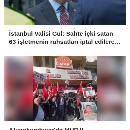
İstanbul Valisi Gül: Sahte içki satan
63 işletmenin ruhsatları iptal edilerek
kapatıldı
Afyonkarahisar'da MHP İl