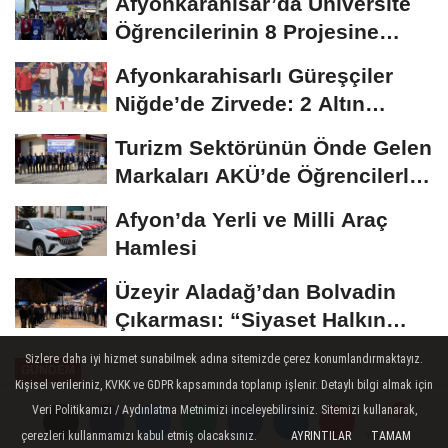
Afyonkarahisar’da Üniversite
Öğrencilerinin 8 Projesine
ÜNİDES...
Afyonkarahisarlı Güreşçiler
Niğde’de Zirvede: 2 Altın
Madalya...
Turizm Sektörünün Önde Gelen
Markaları AKÜ’de Öğrencilerle
Buluştu
Afyon’da Yerli ve Milli Araç
Hamlesi
Üzeyir Aladağ’dan Bolvadin
Çıkarması: “Siyaset Halkın
İçinde...
Sizlere daha iyi hizmet sunabilmek adına sitemizde çerez konumlandırmaktayız.
GÜNDEM
Kişisel verileriniz, KVKK ve GDPR kapsamında toplanıp işlenir. Detaylı bilgi almak için
Yayınlanma: 25 Ekim 2024 - 10:45
Veri Politikamızı / Aydınlatma Metnimizi inceleyebilirsiniz. Sitemizi kullanarak,
çerezleri kullanmamızı kabul etmiş olacaksınız.
AYRINTILAR
TAMAM
Yorumlar
Yorumlar