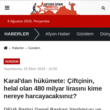
6 Ağustos 2026, Perşembe
HABERLER
Afyon Haber
Gündem
Dün
Haberler
Gündem
GÜNDEM
Yayınlanma: 25 Ekim 2024 - 10:50
Karal'dan hükümete: Çiftçinin,
helal olan 480 milyar lirasını kime
nereye harcayacaksınız?
DEVA Partisi Genel Başkan Yardımcısı ve