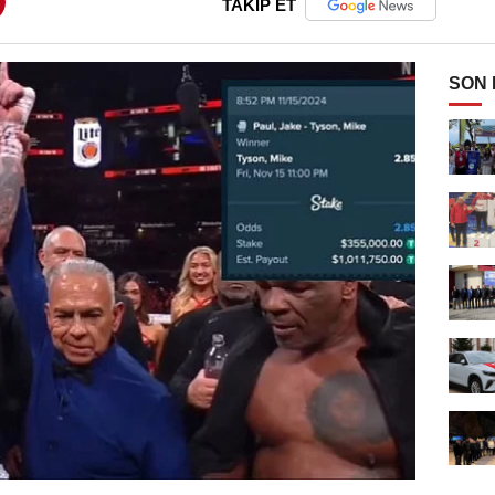
TAKİP ET
SON