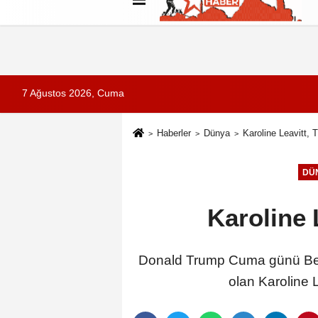
Künye
İletişim
Çerez Politikası
G
7 Ağustos 2026, Cuma
Haberler
Dünya
Karoline Leavitt, 
DÜ
Karoline 
Donald Trump Cuma günü Beyaz
olan Karoline L