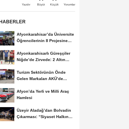
Büyüt
Küçült
Yazdır
Yorumlar
 HABERLER
Afyonkarahisar’da Üniversite
Öğrencilerinin 8 Projesine
ÜNİDES...
Afyonkarahisarlı Güreşçiler
Niğde’de Zirvede: 2 Altın
Madalya...
Turizm Sektörünün Önde
Gelen Markaları AKÜ’de
Öğrencilerle Buluştu
Afyon’da Yerli ve Milli Araç
Hamlesi
Üzeyir Aladağ’dan Bolvadin
Çıkarması: “Siyaset Halkın
İçinde...