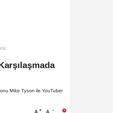
9:51
 Karşılaşmada
yonu Mike Tyson ile YouTuber
A
A