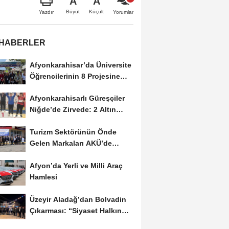
A
A
Büyüt
Küçült
Yazdır
Yorumlar
 HABERLER
Afyonkarahisar’da Üniversite
Öğrencilerinin 8 Projesine
ÜNİDES...
Afyonkarahisarlı Güreşçiler
Niğde’de Zirvede: 2 Altın
Madalya...
Turizm Sektörünün Önde
Gelen Markaları AKÜ’de
Öğrencilerle Buluştu
Afyon’da Yerli ve Milli Araç
Hamlesi
Üzeyir Aladağ’dan Bolvadin
Çıkarması: “Siyaset Halkın
İçinde...