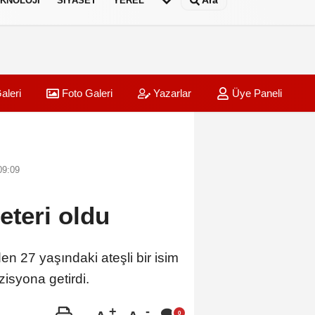
Ara
KNOLOJI
SIYASET
YEREL
aleri
Foto Galeri
Yazarlar
Üye Paneli
09:09
eteri oldu
 27 yaşındaki ateşli bir isim
zisyona getirdi.