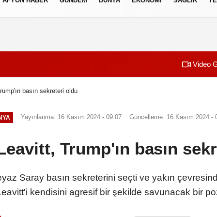
AFYON HABER
GÜNDEM
DÜNYA
EKONOMI
SAĞLIK
TE
izlilik İlkeleri
Video G
Trump'ın basın sekreteri oldu
Yayınlanma: 16 Kasım 2024 - 09:07
Güncelleme: 16 Kasım 2024 - 
NYA
Leavitt, Trump'ın basın sekr
 Saray basın sekreterini seçti ve yakın çevresinden
eavitt'i kendisini agresif bir şekilde savunacak bir po