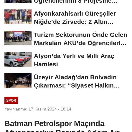
Öğrencilerinin 8 Projesine
ÜNİDES...
Afyonkarahisarlı Güreşçiler
Niğde’de Zirvede: 2 Altın
Madalya...
Turizm Sektörünün Önde Gelen
Markaları AKÜ’de Öğrencilerle
Buluştu
Afyon’da Yerli ve Milli Araç
Hamlesi
Üzeyir Aladağ’dan Bolvadin
Çıkarması: “Siyaset Halkın
İçinde...
SPOR
Yayınlanma: 17 Kasım 2024 - 18:14
Batman Petrolspor Maçında