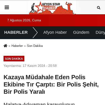
7 Ağustos 2026, Cuma
HABERLER
Afyon Haber
Gündem
Dün
Haberler
Son Dakika
SON DAKIKA
Yayınlanma: 17 Kasım 2024 - 20:58
Kazaya Müdahale Eden Polis
Ekibine Tır Çarptı: Bir Polis Şehit,
Bir Polis Yaralı
Malatya-Adıyaman karayolunun