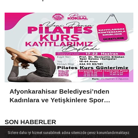
Afyonkarahisar Belediyesi’nden
Kadınlara ve Yetişkinlere Spor
Desteği
SON HABERLER
Sizlere daha iyi hizmet sunabilmek adına sitemizde çerez konumlandırmaktayız.
Afyonkarahisar’da Üniversite