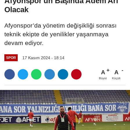
Afyonspor'un Başında Adem Arı
Olacak
Afyonspor’da yönetim değişikliği sonrası
teknik ekipte de yenilikler yaşanmaya
devam ediyor.
17 Kasım 2024 - 18:14
SPOR
A
A
Büyüt
Küçült