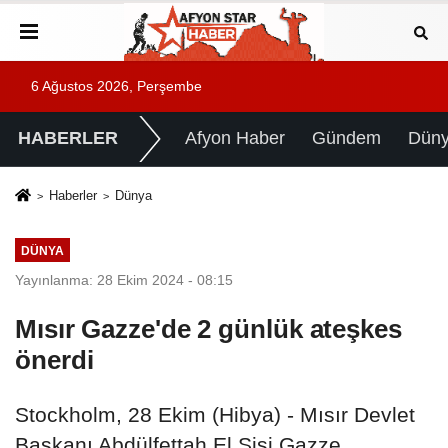
6 Ağustos 2026, Perşembe
HABERLER
Afyon Haber
Gündem
Dün
Haberler
Dünya
DÜNYA
Yayınlanma: 28 Ekim 2024 - 08:15
Mısır Gazze'de 2 günlük ateşkes
önerdi
Stockholm, 28 Ekim (Hibya) - Mısır Devlet
Başkanı Abdülfettah El Sisi Gazze