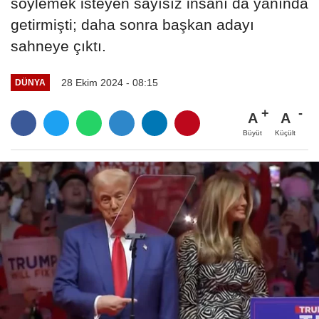
söylemek isteyen sayısız insanı da yanında
getirmişti; daha sonra başkan adayı
sahneye çıktı.
28 Ekim 2024 - 08:15
DÜNYA
A
A
Büyüt
Küçült